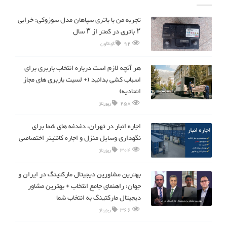
تجربه من با باتری سپاهان مدل سوزوکی: خرابی
۲ باتری در کمتر از ۳ سال
92
گوناگون
هر آنچه لازم است درباره انتخاب باربری برای
اسباب کشی بدانید (+ لسیت باربری های مجاز
اتحادیه)
258
رپورتاژ
اجاره انبار در تهران، دغدغه های شما برای
نگهداری وسایل منزل و اجاره کانتینر اختصاصی
304
رپورتاژ
بهترین مشاورین دیجیتال مارکتینگ در ایران و
جهان: راهنمای جامع انتخاب + بهترین مشاور
دیجیتال مارکتینگ به انتخاب شما
366
رپورتاژ