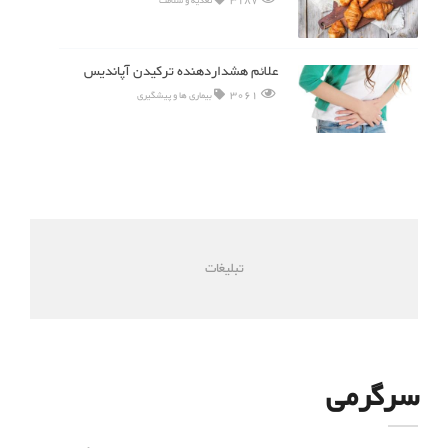
3187
تغذیه و سلامت
علائم هشداردهنده ترکیدن آپاندیس
3061
بیماری ها و پیشگیری
تبلیغات
سرگرمی