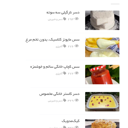
دسر نارگیلی سه سوته
293
دسر و شیرینی
سس مایونز کلاسیک، بدون تخم مرغ
276
آشپزی
سس کچاپ خانگی سالم و خوشمزه
272
آشپزی
دسر کاستر خانگی مخصوص
329
دسر و شیرینی
کیک‌مدویک
327
دسر و شیرینی