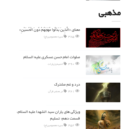
مذهبی
معنای «الَّذِینَ بَذَلُوا مُهَجَهُمْ دُونَ الْحُسَیْنِ»
385
سیره معصومین(ع)
صلوات امام حسن عسکری علیه السلام
390
ادعیه و زیارات
درد و غم مشترک
461
در محضر قرآن
ویژگی های یاران سید الشهدا علیه السلام،
قسمت دهم: تسلیم
452
سیره معصومین(ع)