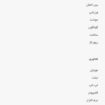
بین الملل
ورزشی
حوادث
گوناگون
سلامت
رپورتاژ
فناوری
موبایل
تبلت
لپ تاپ
کامپیوتر
نرم افزار