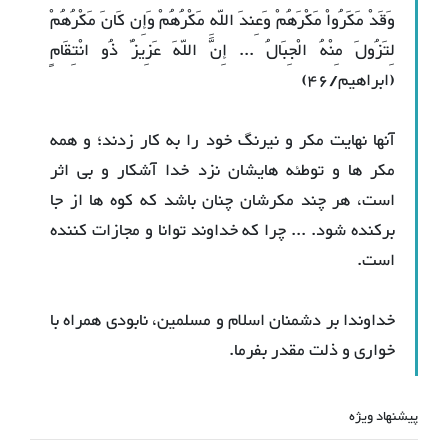
وَقَدْ مَكَرُواْ مَكْرَهُمْ وَعِندَ اللّهِ مَكْرُهُمْ وَإِن كَانَ مَكْرُهُمْ
لِتَزُولَ مِنْهُ الْجِبَالُ ... إِنَّ اللّهَ عَزِيزٌ ذُو انْتِقَامٍ
(ابراهیم/۴۶)
آنها نهايت مكر و نيرنگ خود را به كار زدند؛ و همه
مكر ها و توطئه ‌هايشان نزد خدا آشكار و بى اثر
است، هر چند مكرشان چنان باشد كه كوه‌ ها از جا
بركنده شود. ... چرا كه خداوند توانا و مجازات كننده
است.
خداوندا بر دشمنان اسلام و مسلمین، نابودی همراه با
خواری و ذلت مقدر بفرما.
پیشنهاد ویژه