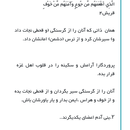
الَّذِي أَطْعَمَهُم مِّن جُوعٍ وَآمَنَهُم مِّنْ خَوْفٍ
قریش۴
همان ذاتی كه آنان را از گرسنگى (و قحطى نجات داد
و) سیرشان كرد و از ترس (دشمن) امانشان داد.
پروردگارا آرامش و سکینه را در قلوب اهل غزه
قرار بده.
آنان را از گرسنگی سیر بگردان و از قحطی نجات بده
و از خوف و هراس ،ایمن بدار و یار یاورشان باش.
۲.بنی آدم اعضای یکدیگرند..