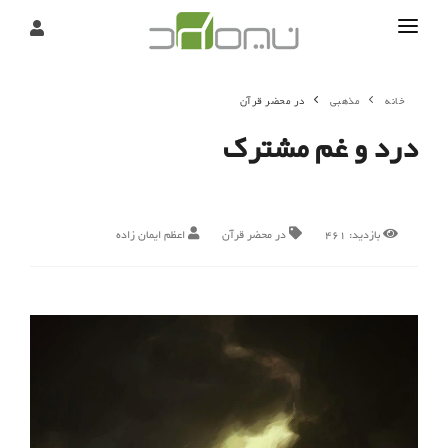
تماس
خانه
مذهبی
در محضر قرآن
درباره
درد و غم مشترک
تحریریه
بازدید:
461
در محضر قرآن
اعظم ایمان زاده