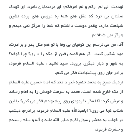
لوددت انی لم ارکم و لم اعرفکم» ای مردنمایان نامرد، ای کودک
صفتان بی خرد که عقل های شما به عروس های پرده نشین
شباهت دارد، چقدر دوست داشتم که شما را هرگز نمی دیدم و
هرگز نمی شناختم.
آقا، من می ترسم این کوفیان بی وفا با تو هم مثل پدر و برادرت،
عهد شکنی کنند. اگر هم قصد رفتن از مکه را داری؟ چرا کوفه؟
به شهر و دیار دیگری بروید. سیدالشهداء علیه السلام فرمود:
برادر جان روی پیشنهادت فکر می کنم.
نزدیک صبح به محمد حنفیه خبر دادند که امام حسین علیه السلام
از مکه خارج شده است. محمد به سرعت خودش را به امام رساند
و عرض کرد: آقا مگر نفرمودی روی پیشنهادم فکر می کنی؟ با این
شتاب کجا می روی؟ اباعبدالله علیه السلام فرمود: برادرم، دیشب
در خواب به محضر رسول اکرم صلی الله علیه و آله و سلم رسیدم
و حضرت فرمود: