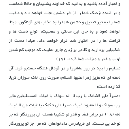
و غمبار آماده باشید و بدانید که خداوند پشتیبان و حافظ شماست
و در آینده نزدیک شما را از شر دشمن نجات خواهد داد و عاقبت
شما را به خیر تبدیل و دشمن شما را به عذاب های گوناگون، مبتلا
خواهد نمود و به جای این سختی و مصیبت، انواع نعمت ها و
کرامت ها را در اختیار شما قرار خواهد داد. مبادا دست از
شکیبایی بردارید و کلامی بر زبان جاری نمایید، که موجب کم شدن
ثواب و قدر و منزلت شما گردد. (17)
تسلیم را باید در روز عاشورا و در گودال قتلگاه جستجو کرد. آن
لحظه ای که عزیز زهرا علیها السلام، صورت روی خاک سوزان کربلا
گذارده است:
«صبراً علی قضائک یا رب لا اله سواک یا غیاث المستغیثین مالی
رب سواک و لا معبود غیرک صبرا علی حکمک یا غیاث من لا غیاث
له» (18) در برابر قضا و قدر تو شکیبا هستم ای پروردگار که جز
تو خدایی نیست. ای فریادرس دادخواهان، که مرا جز تو پروردگار