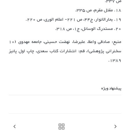
ص 337.
18. مقتل مقرم، ص 335.
19. بحارالانوار، ج44، ص 221- اعلام الوری، ص 220.
20. مستدرک الوسائل، ج1، ص 318.
منبع: صادقی واعظ، علیرضا، نهضت حسینی، جامعه مهدوی (10
سخنرانی پژوهشی)، قم: انتشارات کتاب سعدی، چاپ اول پائیز
1389.
پیشنهاد ویژه