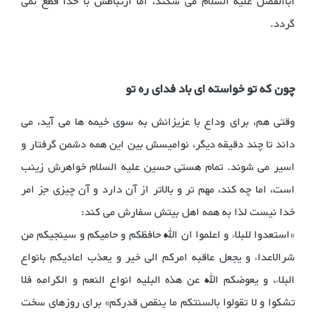
اباالفضل علیه السلام می شکند، اما ارتباطش با خدا قطع نمی
گردد.
چون که تو خواسته ای باد فدای ره تو
وقتی هم، برای وداع با عزیزانش به سوی خیمه ها می آید، می
داند تا چند دقیقه دیگر، نوامیسش بین این همه دشمن گرفتار و
اسیر می شوند. تمام هستی حسین علیه السلام خواهرش زینب
است، اما چه کند، مهم تر و بالاتر از آن دارد و آن چیزی جز امر
خدا نیست لذا به همه اهل بیتش سفارش می کند:
«استعدوا للبلاء و اعلموا ان الله حافظکم و حامیکم و سینجیکم من
شرالاعداء و یجعل عاقبه امرکم الی خیر و یعذب اعادیکم بانواع
البلاء، و یعوضکم الله عن هذه البلیه انواع النعم و الکرامه فلا
تشکوا و لا تقولوا بالسنتکم ما ینقص قدرکم» برای روزهای سخت