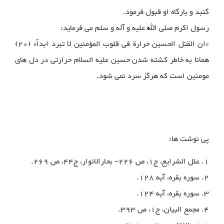
گنبد و بارگاه او قبول فرمود.
رسول اکرم صلی الله علیه و آله و سلم می فرماید:
«ان القتل الحسین حرارة فی قلوب المؤمنین لا تبرد ابداً» (20)
همانا به خاطر کشته شدن حسین علیه السلام حرارتی در دل های
مومنین است که هرگز سرد نمی شود.
پی نوشت ها:
1. علل الشرایع، ج1، ص 226- بحارالانوار، ج44، ص 269.
2. سوره بقره، آیه 128.
3. سوره بقره، آیه 124.
4. مجمع البیان، ج1، ص 393.