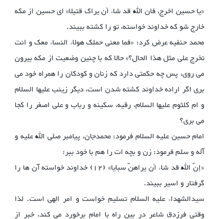
«یا حسین اخرج، فان الله قد شاء أن یراک قتیلا» ای حسین از مکه
خارج شو که خداوند خواسته، تو را کشته ببیند.
محمد حنفیه عرض کرد: «فما معنی حملک هولاء النساء معک و انت
تخرج علی مثل هذا الحال؟» حالا که با چنین وضعیت از مکه بیرون
می روی، پس چه حکمتی دارد که زنان و کودکان را همراه خود می
بری اگر اراده خداوند کشته شدن است، دیگر زینب علیها السلام
و ام کلثوم علیها السلام، رقیه، سکینه و رباب و علی اصغر را کجا
می بری؟
امام حسین علیه السلام فرمود: محمدجان، پیامبر صلی الله علیه و
آله و سلم فرمود: زن و بچه ات را هم با خود ببر:
«إنّ الله قد شاء أن یراهنّ سبایا» (12) خداوند خواسته آن ها را
گرفتار و اسیر ببیند.
سیدالشهداء علیه السلام تسلیم خواست و امر الهی است. لذا
وقتی فرزدق شاعر در بین راه با امام برخورد می کند، خبر از