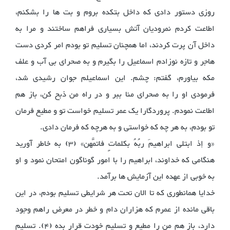
روزی دستور دادی که داخل بتکده بروم و بت ها را بشکنم،
اطاعت کردم نمرودیان آتش بسیاری فراهم ساختند و مرا به
داخل آن پرت کردند، اما همچنان تسلیم تو بودم امر کردی دست
هاجر و تازه نوزادم اسماعیل را بگیرم و به صحرای بی آب و علف
مکه بیاورم، گفتم: چشم. این اسماعیلم جوان رشیدی شد،
فرمودی او را به صحرای منا ببر و در راه من ذبح کن،‌ باز هم
اطاعت نمودم. پروردگارا یک عمر تسلیم خواست تو و مطیع فرمان
تو بودم، به هر چه که خواستی و به هرچه که فرمان دادی.
«و إذ ابتلی ابراهیمَ ربُهُ بکلماتٍ فاتمَّهن» (3) به خاطر آورید
هنگامی که خداوند، ابراهیم را با امور گوناگون امتحان نمود و او
به خوبی از عهده این آزمایش ها برآمد.
خدایا همانطوری که تا الان تحت هر شرایطی تسلیم بودم، در این
باقی مانده از عمرم که هزاران دام و خطر در معرض راهم وجود
دارد، باز هم من را مطیع و تسلیم خودت قرار بده (4). تسلیم