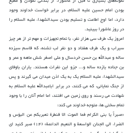
نمونه‌های بسیاری تا قبل از عاشورا، از بندگی نمودن و مطیع
بودن امام حسین علیه السلام، در برابر خواست خداوند وجود
دارد، اما اوج اطاعت و تسلیم بودن سیدالشهداء علیه السلام را
در روز عاشورا ببینید.
امروز یک طرف سی هزار نفر، با تمام تجهیزات و مهم تر از هر چیز
سیراب و یک طرف هفتاد و دو نفر لب تشنه، که قاسم سیزده
ساله و عبدالله بن حسن خردسال و علی اصغر شش ماهه و عمر و
بن جناده یازده ساله و... جزو این نفرات هستند. یاران باوفای
سیدالشهداء علیه السلام یک به یک اذن میدان می گیرند و پس
از جنگ نمایانی، که می کنند، در برابر اباعبدالله علیه السلام به
شهادت می رسند و روی زمین می افتند، اما امام آنان را با وجود
تمام سختی ها، متوجه خداوند می کند:
«صبراً یا بنی الکرام فما الموت الا قنطرة تعبربکم عن البؤس و
الضراء الی الجنان الواسعة و النعیم الدائمة» (14) صبر کنید ای