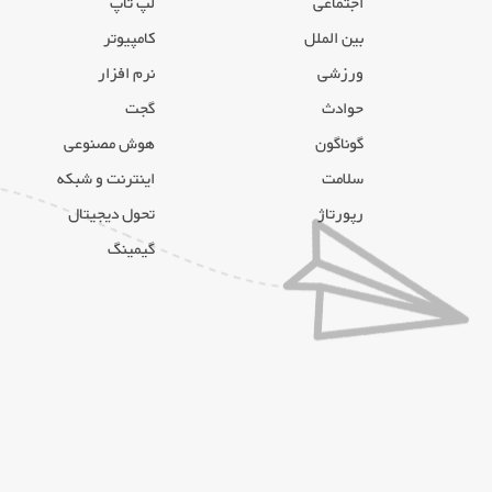
اجتماعی
لپ تاپ
بین الملل
کامپیوتر
ورزشی
نرم افزار
حوادث
گجت
گوناگون
هوش مصنوعی
سلامت
اینترنت و شبکه
رپورتاژ
تحول دیجیتال
گیمینگ