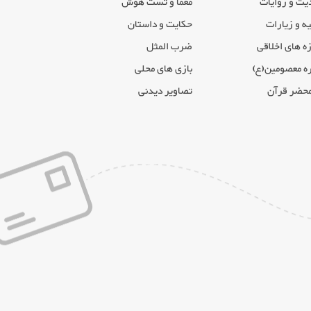
یث و روایات
معما و تست هوش
ه و زیارات
حکایت و داستان
ه های اخلاقی
ضرب المثل
ه معصومین(ع)
بازی های محلی
محضر قرآن
تصاویر دیدنی