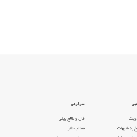
بی
سرگرمی
ویت
فال و طالع بینی
خ به شبهات
مطالب طنز