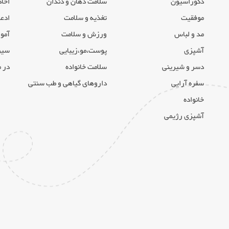
دکوراسیون
سلامت دهان و دندان
احاد
موفقیت
تغذیه و سلامت
ادعی
مد و لباس
ورزش و سلامت
آموز
آشپزی
پوست،مو،زیبایی
سیر
دسر و شیرینی
سلامت خانواده
در 
سفره آرایی
داروهای گیاهی و طب سنتی
خانواده
آشپزی رژیمی