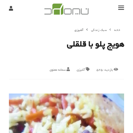
تماس
خانه
سبک زندگی
آشپزی
درباره
هویج پلو با قلقلی
تحریریه
بازدید:
525
آشپزی
سمانه معنوی