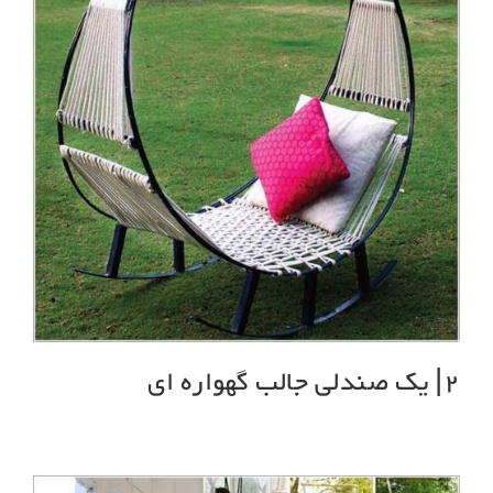
2| یک صندلی جالب گهواره ای