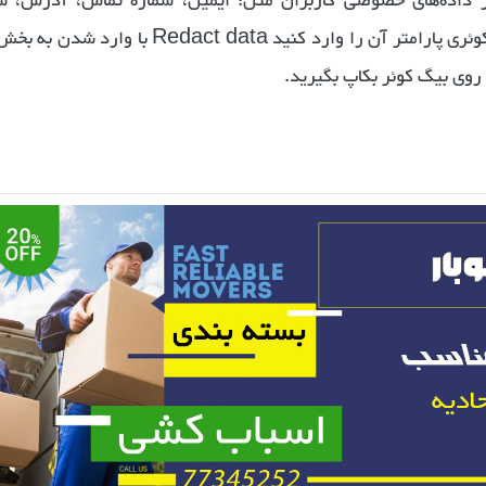
اده‌های خصوصی کاربران مثل: ایمیل، شماره تماس، آدرس، ش
کدپستی، نام، نام خانوادگی وجود دارد، عنوان کوئری پارامتر آن را وارد کنید Redact data با و
 روی بیگ کوئر بکاپ بگیرید.