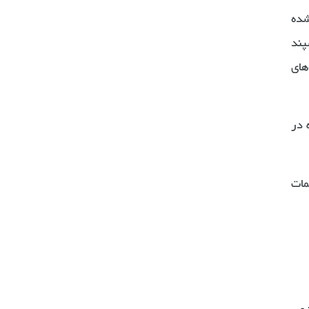
شده
پند
ز اکانت‌های
 در
به بخش Consent settingsدر تنظیمات