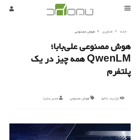
تماس
خانه
فناوری
هوش مصنوعی
درباره
هوش مصنوعی علی‌بابا؛
تحریریه
QwenLM همه چیز در یک
پلتفرم
بازدید:
538
هوش مصنوعی
مدیر سایت