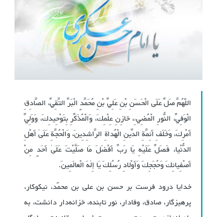
اللّٰهُمَّ صَلِّ عَلَى الْحَسَنِ بْنِ عَلِيِّ بْنِ مُحَمَّدٍ الْبَرِّ التَّقِيِّ، الصَّادِقِ
الْوَفِيِّ، النُّورِ الْمُضِيءِ، خازِنِ عِلْمِكَ، وَالْمُذَكِّرِ بِتَوْحِيدِكَ، وَوَلِيِّ
أَمْرِكَ، وَخَلَفِ أَئِمَّةِ الدِّينِ الْهُداةِ الرَّاشِدِينَ، وَالْحُجَّةِ عَلَىٰ أَهْلِ
الدُّنْيا، فَصَلِّ عَلَيْهِ يَا رَبِّ أَفْضَلَ مَا صَلَّيْتَ عَلَىٰ أَحَدٍ مِنْ
أَصْفِيائِكَ وَحُجَجِكَ وَأَوْلادِ رُسُلِكَ يَا إِلٰهَ الْعالَمِينَ.
خدایا درود فرست بر حسن بن علی بن محمّد، نیکوکار،
پرهیزگار، صادق، وفادار، نور تابنده، خزانه‌دار دانشت، به