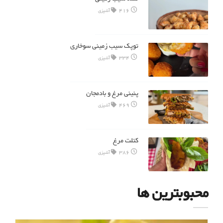
416
آشپزی
توپک سیب زمینی سوخاری
334
آشپزی
پنینی مرغ و بادمجان
469
آشپزی
کتلت مرغ
386
آشپزی
محبوبترین ها