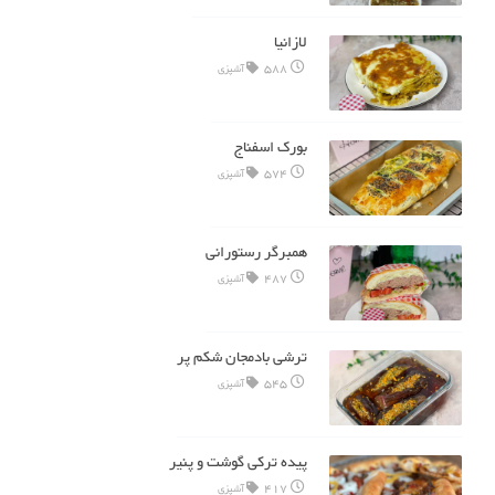
لازانیا
588
آشپزی
بورک اسفناج
574
آشپزی
همبرگر رستورانی
487
آشپزی
ترشی بادمجان شکم پر
545
آشپزی
پیده ترکی گوشت و پنیر
417
آشپزی