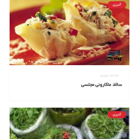
آشپزی
12203
بازدید
سالاد ماکارونی مجلسی
آشپزی