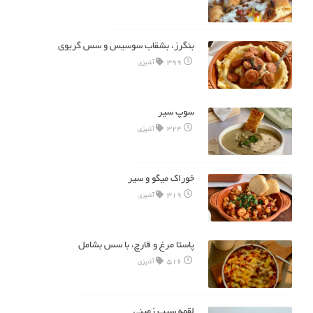
بنگرز، بشقاب سوسیس و سس گریوی
399
آشپزی
سوپ سیر
324
آشپزی
خوراک میگو و سیر
319
آشپزی
پاستا مرغ و قارچ، با سس بشامل
516
آشپزی
لقمه سیب زمینی