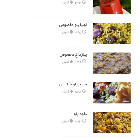
274
آشپزی
لوبیا پلو مخصوص
475
آشپزی
پیازداغ مخصوص
479
آشپزی
هویج پلو با قلقلی
528
آشپزی
نخود پلو
893
آشپزی