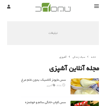
تماس
درباره
تبلیغات
تحریریه
خانه
سبک زندگی
آشپزی
مجله آنلاین آشپزی
سس مایونز کلاسیک، بدون تخم مرغ
278
آشپزی
سس کچاپ خانگی سالم و خوشمزه