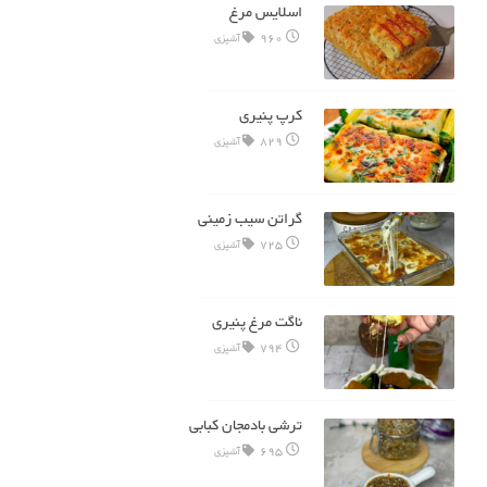
اسلایس مرغ
960
آشپزی
کرپ پنیری
829
آشپزی
گراتن سیب زمینی
725
آشپزی
ناگت مرغ پنیری
794
آشپزی
ترشی بادمجان کبابی
695
آشپزی