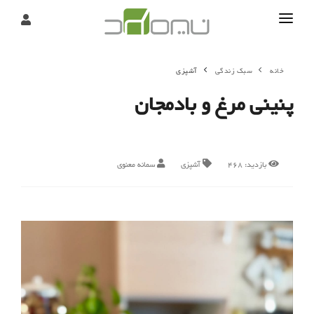
تماس
خانه
سبک زندگی
آشپزی
درباره
پنینی مرغ و بادمجان
تحریریه
بازدید:
468
آشپزی
سمانه معنوی