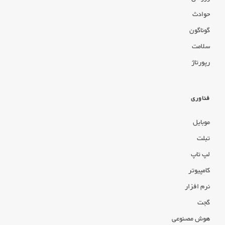
حوادث
گوناگون
سلامت
رپورتاژ
فناوری
موبایل
تبلت
لپ تاپ
کامپیوتر
نرم افزار
گجت
هوش مصنوعی