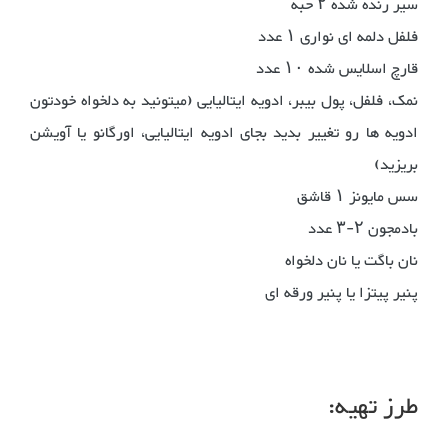
سیر رنده شده ۲ حبه
فلفل دلمه ای نواری ۱ عدد
قارچ اسلایس شده ۱۰ عدد
نمک، فلفل، پول بیبر، ادویه ایتالیایی (میتونید به دلخواه خودتون
ادویه ها رو تغییر بدید بجای ادویه ایتالیایی، اورگانو یا آویشن
بریزید)
سس مایونز ۱ قاشق
بادمجون ۲-۳ عدد
نان باگت یا نان دلخواه
پنیر پیتزا یا پنیر ورقه ای
طرز تهیه: