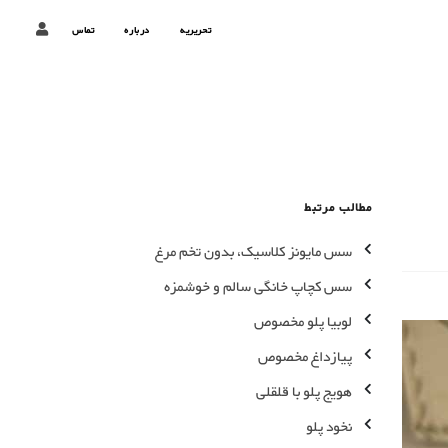
تحریریه
درباره
تماس
مطالب مرتبط
سس مایونز کلاسیک، بدون تخم مرغ
سس کچاپ خانگی سالم و خوشمزه
لوبیا پلو مخصوص
پیازداغ مخصوص
هویج پلو با قلقلی
نخود پلو