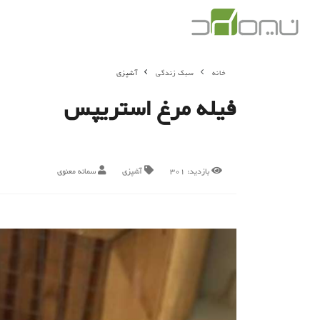
خانه
سبک زندگی
آشپزی
فیله مرغ استریپس
بازدید:
301
آشپزی
سمانه معنوی