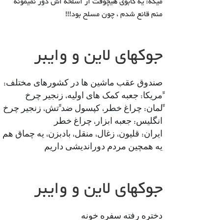
میگه: یه کابوی هیچوقت از اسلحه اش دور نمیمونه
منم قانع شدم ، چون مسلح بود!!!
جوکهای لاین و وایبر
ﺻﻨﺪﻭﻕ ﻋﻘﺐ ﻣﺎﺷﯿﻦ ﻫﺎ ﺩﺭ ﮐﺸﻮﺭﻫﺎﯼ ﻣﺨﺘﻠﻒ:
ﺁﻣﺮﯾﮑﺎ: ﺟﻌﺒﻪ ﮐﻤﮏ ﻫﺎﯼ ﺍﻭﻟﯿﻪ، ﺯﻧﺠﯿﺮ ﭼﺮﺥ
ﺁﻟﻤﺎﻥ: ﭼﺮﺍﻍ ﺧﻄﺮ، ﮐﭙﺴﻮﻝ ﺿﺪ ﺁﺗﺶ، ﺯﻧﺠﯿﺮ ﭼﺮﺥ
ﺍﻧﮕﻠﯿﺲ: ﺟﻌﺒﻪ ﺍﺑﺰﺍﺭ، ﭼﺮﺍﻍ ﺧﻄﺮ
ﺍﯾﺮﺍﻥ: ﻗﻠﯿﻮﻥ، ﺯﻏﺎﻝ، ﻣﻨﻘﻞ، ﺑﺎﺩﺑﺰﻥ، ﯾﻪ ﭼﻤﺎﻕ ﻫﻢ
ﯾﻪ ﻫﻤﭽﯿﻦ ﻣﺮﺩﻡ ﺩﻭﺭﺍﻧﺪﯾﺸﯽ ﺩﺍﺭﯾﻢ
جوکهای لاین و وایبر
ﺩﺧﺘﺮﻩ ﺭﻓﺘﻪ ﺳﻔﺮﻩ ﺧﻮﻧﻪ