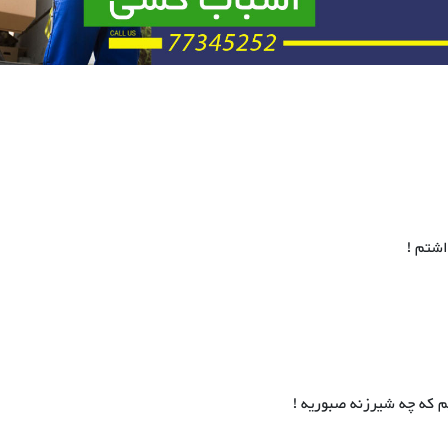
م که چه شیرزنه صبوریه !