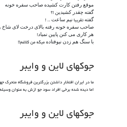
ﻣﻮﻗﻊ ﺭﻓﺘﻦ ﮐﺎﺭﺕ ﮐﺸﯿﺪﻩ ﺻﺎﺣﺐ ﺳﻔﺮﻩ ﺧﻮﻧﻪ
ﮔﻔﺘﻪ ﭼﻘﺪﺭ ﮐﺸﯿﺪﯾﻦ !؟
ﮔﻔﺘﻪ تقریبا ﻧﯿﻢ ﺳﺎﻋﺖ .. !
ﺻﺎﺣﺐ ﺳﻔﺮﻩ ﺧﻮﻧﻪ ﺭﻓﺘﻪ ﺑﺎﻻﯼ ﺩﺭﺧﺖ ﻻﯼ ﺷﺎﺥ ﻭ 
ﻫﺮ ﮐﺎﺭﯼ ﻣﯽ ﮐﻨﻦ ﭘﺎﯾﯿﻦ ﻧﻤﯿﺎﺩ!
ﺑﺎ ﺳﻨﮓ ﻫﻢ ﺯﺩﻥ ﻧﯿﻮﻓﺘﺎﺩﻩ میگه من کلاغم!!
جوکهای لاین و وایبر
ما در ایران افتخار داشتن بزرگترین فروشگاه متحرک جها
اما دیده شده برخى افراد سود جو ازش به عنوان وسیله ن
جوکهای لاین و وایبر