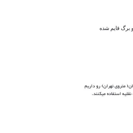
ﺑﺮﮒ ﻗﺎﯾﻢ ﺷﺪﻩ
ن( متروى تهران) رو داریم
قلیه استفاده میکنند.