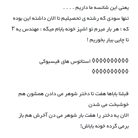
یعنی این شانسه ما داریم . . . .
تنها سودی که رشته ی تحصیلیم تا الان داشته این بوده
که ؛ هر بار میرم تو اشپز خونه بابام میگه : مهندس یه ۲
تا چایی بیار بخوریم !
◊◊◊◊◊◊◊◊◊◊ استاتوس های فیسبوکی
◊◊◊◊◊◊◊◊◊◊
قبلنا باباها هفت تا دختر شوهر می دادن همشون هم
خوشبخت می شدن
الان یه دختر را هفت بار شوهر می دن آخرش هم باز
برمی گرده خونه باباش!