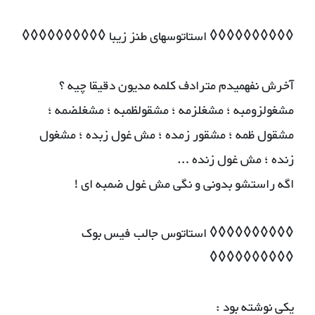
◊◊◊◊◊◊◊◊◊◊ استاتوسهای طنز زیبا ◊◊◊◊◊◊◊◊◊◊
آخرش نفهمیدم مترادف کلمه مدیون دقیقا چیه ؟
مشغولزومبه ؛ مشغلزمه ؛ مشقولظمبه ؛ مشغلضمه ؛
مشقول ظمه ؛ مشقور زمده ؛ مش غول زبده ؛ مشغول
زنده ؛ مش غول زنده …
اگه راستشو بدونی و نگی مش غول ضمبه ای !
◊◊◊◊◊◊◊◊◊◊ استاتوس جالب فیس بوک
◊◊◊◊◊◊◊◊◊◊
یکی نوشته بود :