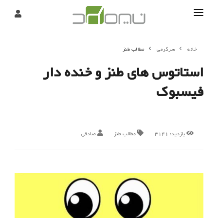
تماس
خانه
سرگرمی
مطالب طنز
درباره
استاتوس های طنز و خنده دار
تحریریه
فیسبوک
بازدید:
3141
مطالب طنز
صادقی