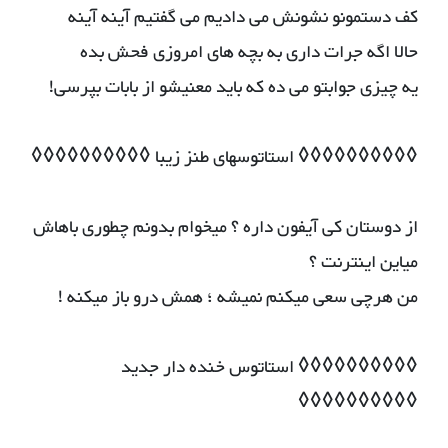
کف دستمونو نشونش می دادیم می گفتیم آینه آینه
حالا اگه جرات داری به بچه های امروزی فحش بده
یه چیزی جوابتو می ده که باید معنیشو از بابات بپرسی!
◊◊◊◊◊◊◊◊◊◊ استاتوسهای طنز زیبا ◊◊◊◊◊◊◊◊◊◊
از دوستان کی آیفون داره ؟ میخوام بدونم چطوری باهاش
میاین اینترنت ؟
من هرچی سعی میکنم نمیشه ؛ همش درو باز میکنه !
◊◊◊◊◊◊◊◊◊◊ استاتوس خنده دار جدید
◊◊◊◊◊◊◊◊◊◊