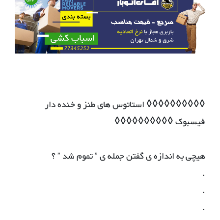
◊◊◊◊◊◊◊◊◊◊ استاتوس های طنز و خنده دار
فیسبوک ◊◊◊◊◊◊◊◊◊◊
هیچی به اندازه ی گفتن جمله ی ” تموم شد ” ؟
.
.
.