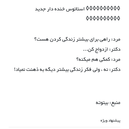
◊◊◊◊◊◊◊◊◊◊ استاتوس خنده دار جدید
◊◊◊◊◊◊◊◊◊◊
مرد: راهی برای بیشتر زندگی کردن هست؟
دکتر: ازدواج کن…
مرد: کمکی هم میکنه؟
دکتر: نه ، ولی فکر زندگی بیشتر دیگه به ذهنت نمیاد!
منبع: بیتوته
پیشنهاد ویژه