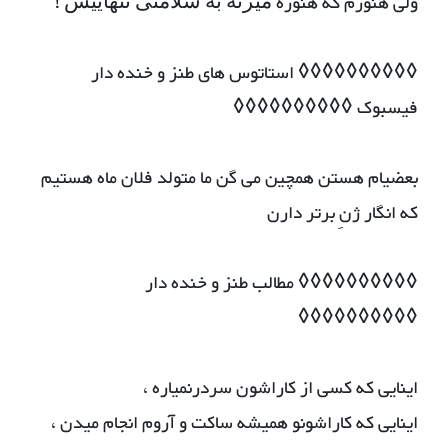
ولی هنوزم که هنوزه ﻣﯿﺰﻧﻪ ﺑﻪ ﺳﻼﻣﺘﯽ ﺗﻨﻬﺎﯾﯿﺶ !
◊◊◊◊◊◊◊◊◊◊ استاتوس های طنز و خنده دار
فیسبوک ◊◊◊◊◊◊◊◊◊◊
بعضیام هستن همچین می گن ما متولد فلان ماه هستیم
که انگار ژنِ برتر دارن
◊◊◊◊◊◊◊◊◊◊ مطالب طنز و خنده دار
◊◊◊◊◊◊◊◊◊◊
اینایی که کسی از کاراشون سردرنمیاره ،
اینایی که کاراشونو همیشه ساکت و آروم انجام میدن ،