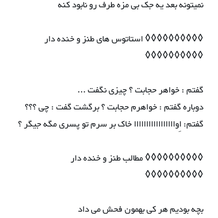
نمیتونه بعد یه جک بی مزه طرف رو نابود کنه
◊◊◊◊◊◊◊◊◊◊ استاتوس های طنز و خنده دار
◊◊◊◊◊◊◊◊◊◊
گفتم : خواهر حجابت ؟ چیزی نگفت …
دوباره گفتم : خواهرم حجابت ؟ برگشت گفت : چی ؟؟؟
گفتم: اِوااااااااااااااااا خاک بر سرم تو پسری مگه جیگر ؟
◊◊◊◊◊◊◊◊◊◊ مطالب طنز و خنده دار
◊◊◊◊◊◊◊◊◊◊
بچه بودیم هر کی بهمون فحش می داد