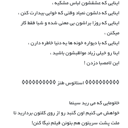
اینایی که عشقشون لباس مشکیه ،
اینایی که دلشون نمیاد وقتی که خوابی بیدارت کنن ،
اینایی که روزا براشون بی معنی شده و شبا فقط کار
میکنن ،
اینایی که با دیواره خونه ها یه دنیا خاطره دارن ،
اینا رو خیلی زیاد مواظبشون باشید ،
این لامصبا دزدن !
◊◊◊◊◊◊◊◊◊◊ استاتوس طنز ◊◊◊◊◊◊◊◊◊◊
خانومایی که می رید سینما
خواهش می کنیم اون گنبد رو از روی کلتون بردارید تا
ملت پشت سریتون هم بتونن فیلم نیگا کنن!