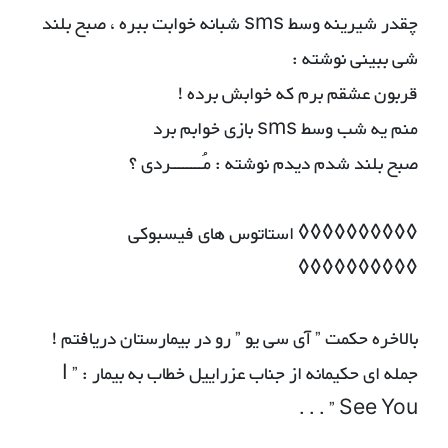
چقدر شیرینه وسط sms شبانه خوابت ببره ، صبح بلند
شی ببینی نوشته :
قربون عشقم برم که خوابش برده !
منم یه شب وسط sms بازی خوابم برد
صبح بلند شدم دیدم نوشته : مُــــــــردی ؟
◊◊◊◊◊◊◊◊◊◊ استاتوس های فیسبوکی
◊◊◊◊◊◊◊◊◊◊
بالاخره حکمت ” آی سی یو ” رو در بیمارستان دریافتم !
جمله ای حکیمانه از جناب عزراییل خطاب به بیمار : ” I
See You ” . . .