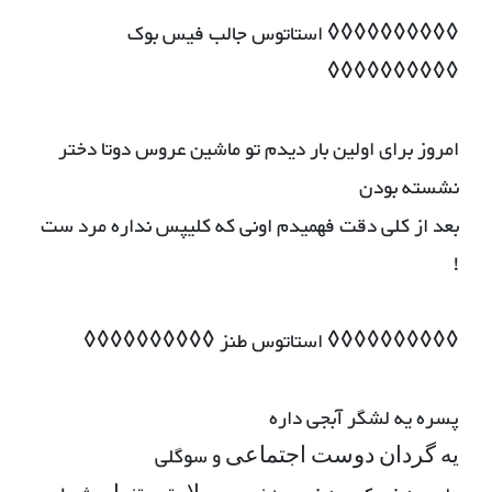
◊◊◊◊◊◊◊◊◊◊ استاتوس جالب فیس بوک
◊◊◊◊◊◊◊◊◊◊
امروز برای اولین بار دیدم تو ماشین عروس دوتا دختر
نشسته بودن
بعد از کلی دقت فهمیدم اونی که کلیپس نداره مرد ست
!
◊◊◊◊◊◊◊◊◊◊ استاتوس طنز ◊◊◊◊◊◊◊◊◊◊
پسره یه لشگر آبجى داره
ﯾﻪ ﮔﺮﺩﺍﻥ ﺩﻭﺳﺖ ﺍﺟﺘﻤﺎﻋﯽ و سوگلی