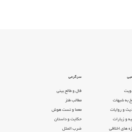
بی
سرگرمی
ویت
فال و طالع بینی
خ به شبهات
مطالب طنز
یث و روایات
معما و تست هوش
ه و زیارات
حکایت و داستان
ه های اخلاقی
ضرب المثل