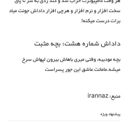
هر وقت کامپیوترت خراب شد و گند زدی به سر تا پای
سخت افزار و نرم افزار و هرچی افزار داداش جونت میاد
برات درست میکنه!
داداش شماره هشت: بچه مثبت
بچه مودبیه، وقتی میری باهاش بیرون لپهاش سرخ
میشه.مامانت عاشق این جور پسراست
منبع: irannaz
پیشنهاد ویژه