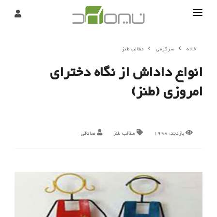
تماس
خانه
سرگرمی
مطالب طنز
درباره
انواع داداش از نگاه دخترای
تحریریه
امروزی (طنز)
بازدید:
1998
مطالب طنز
صادقی