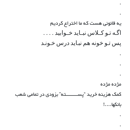
.
.
یه قانونی هست که ما اختراع کردیم
ﺍﮔـﻪ ﺗـﻮ ﮐــﻼﺱ ﻧﺒــﺎﯾﺪ ﺧــﻮﺍﺑﯿﺪ . . . .
ﭘﺲ ﺗـﻮ ﺧﻮﻧﻪ ﻫﻢ ﻧﺒـﺎﯾﺪ ﺩﺭﺱ ﺧـﻮﻧـﺪ
.
.
.
مژده مژده
کمک هزینه خرید “پســــــــــته” بزودی در تمامی شعب
بانکها….!
.
.