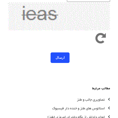
کد امنیتی به حروف کوچک و بزرگ حساس است
مطالب مرتبط
تصاویری جالب و طنز
استاتوس های طنز و خنده دار فیسبوک
انواع داداش از نگاه دخترای امروزی (طنز)