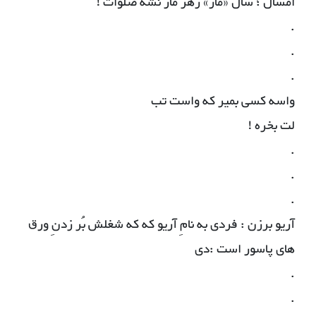
امسال ؛ سال «مار» زهر مار نشه صلوات !
.
.
.
واسه کسی بمیر که واست تب
لت بخره !
.
.
.
آریو برزن : فردی به نامِ آریو که که شغلش بُر زدنِ ورق
های پاسور است :دی
.
.