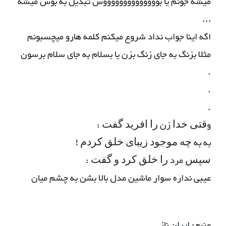
میشه جونم یا بووووووووووووووس تبدیل به بوس میشه
…
اگه اینا جواب نداد شروع میکنم کلمه هارو میچسبونم
مثلا بزنگ به جای زنگ بزن یا بسلام به جای سلام برسون
.
.
.
وﻗﺘﯽ ﺧﺪﺍ زن ﺭﺍ ﺍﻓﺮﯾﺪ ﮔﻔﺖ :
به به ﭼﻪ ﻣﻮﺟﻮﺩ ﺯﯾﺒﺎﯼ ﺧﻠﻖ ﮐﺮﺩﻡ !
ﺳﭙﺲ مرد ﺭﺍ ﺧﻠﻖ ﮐﺮﺩ ﻭ ﮔﻔﺖ :
عیبی نداره سوار ماشین مدل بالا بشن به چشم میان
منبع: ایران ناز