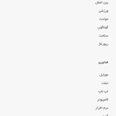
بین الملل
ورزشی
حوادث
گوناگون
سلامت
رپورتاژ
فناوری
موبایل
تبلت
لپ تاپ
کامپیوتر
نرم افزار