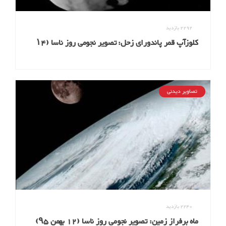
2292
بازدید
کلوزآپ قمر پاندورای زحل: تصویر نجومی روز ناسا (۱۴
دی ۹۵)
تصاویر دیدنی
2240
بازدید
ماه برفراز زمین: تصویر نجومی روز ناسا (12 بهمن ۹۵)