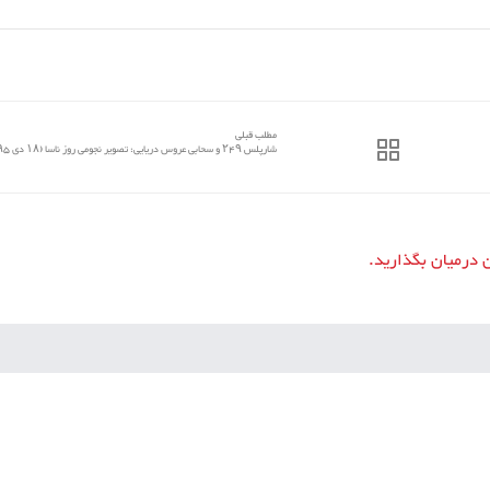
مطلب قبلی
شارپلس ۲۴۹ و سحابی عروس دریایی: تصویر نجومی روز ناسا (۱۸ دی ۹۵)
ن درمیان بگذارید.