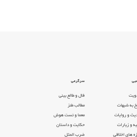
بی
سرگرمی
ویت
فال و طالع بینی
خ به شبهات
مطالب طنز
یث و روایات
معما و تست هوش
ه و زیارات
حکایت و داستان
ه های اخلاقی
ضرب المثل