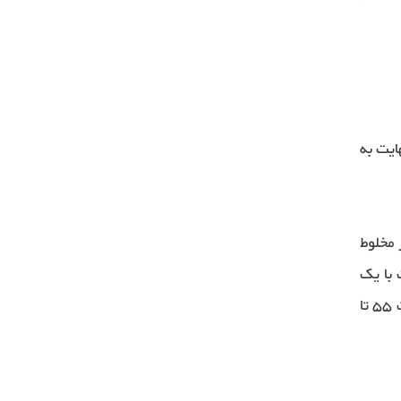
ایت به
13 رو کاغذ روغنی یا ورق نسوز بندازید و نصف مایه کیک را داخل قالب ریخته و 2/3 از مخلوط
 با یک
چاقو از کف قالب مایع کیک را به صورت ماربل هم بزنید و بذاربد داخل فر از قبل گرم شده با دمای 190 درجه به مدت 55 تا