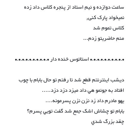
ساعت دوازده و نیم استاد از پنجره کلاس داد زده
نمیخواد پارک کنی,
کلاس تموم شد
منم حاضریتو زدم…
•.•.•.•.•.•.•.•.•.• استاتوس خنده دار •.•.•.•.•.•.•.•.•.•
ديشب اينترنتم قطع شد تا رفتم تو حال بابام با چوب
افتاد به جونمو هي داد ميزد دزد دزد.....
يهو مادرم داد زد نزن نزن پسرمونه....
بابام تو چشاش اشک جمع شد گفت تويي پسرم؟
چقد بزرگ شدي