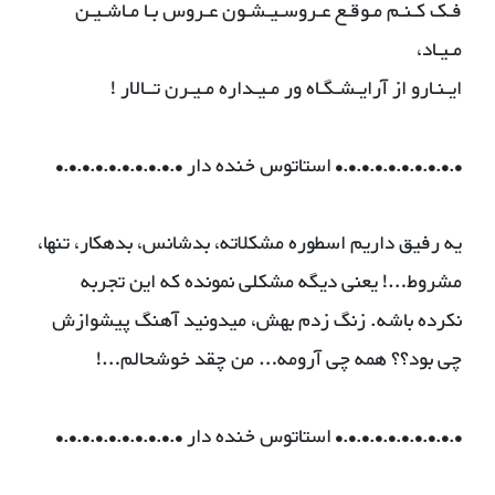
فـک کـنـم مـوقـع عـروسـیـشـون عـروس بـا مـاشـیـن
مـیـاد،
ایـنـارو از آرایـشـگـاه ور مـیـداره مـیـرن تــالار !
•.•.•.•.•.•.•.•.•.• استاتوس خنده دار •.•.•.•.•.•.•.•.•.•
یه رفیق داریم اسطوره مشکلاته، بدشانس، بدهکار، تنها،
مشروط…! یعنی دیگه مشکلی نمونده که این تجربه
نکرده باشه. زنگ زدم بهش، میدونید آهنگ پیشوازش
چی بود؟؟ همه چی آرومه… من چقد خوشحالم…!
•.•.•.•.•.•.•.•.•.• استاتوس خنده دار •.•.•.•.•.•.•.•.•.•