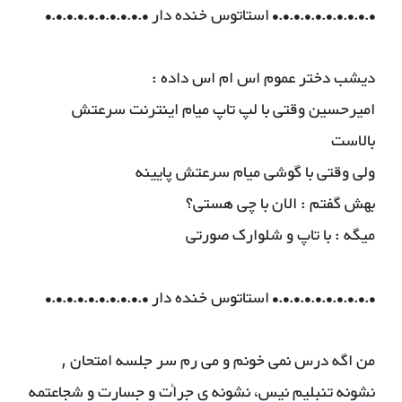
•.•.•.•.•.•.•.•.•.• استاتوس خنده دار •.•.•.•.•.•.•.•.•.•
دیشب دختر عموم اس ام اس داده :
امیرحسین وقتی با لپ تاپ میام اینترنت سرعتش
بالاست
ولی وقتی با گوشی میام سرعتش پایینه
بهش گفتم : الان با چی هستی؟
میگه : با تاپ و شلوارک صورتی
•.•.•.•.•.•.•.•.•.• استاتوس خنده دار •.•.•.•.•.•.•.•.•.•
من اگه درس نمی خونم و می رم سر جلسه امتحان ,
نشونه تنبلیم نیس، نشونه ی جرأت و جسارت و شجاعتمه