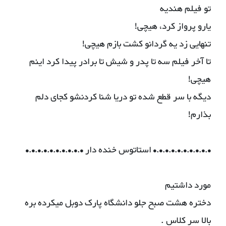
تو فیلم هندیه
یارو پرواز کرد، هیچی!
تنهایی زد یه گردانو کشت بازم هیچی!
تا آخر فیلم سه تا پدر و شیش تا برادر پیدا کرد اینم
هیچی!
دیگه با سر قطع شده تو دریا شنا کردنشو کجای دلم
بذارم!
•.•.•.•.•.•.•.•.•.• استاتوس خنده دار •.•.•.•.•.•.•.•.•.•
مورد داشتیم
دختره هشت صبح جلو دانشگاه پارک دوبل میکرده بره
بالا سر کلاس .