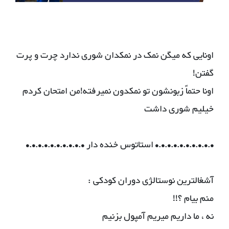
اونایی که میگن نمک در نمکدان شوری ندارد چرت و پرت
گفتن!
اونا حتماً زبونشون تو نمکدون نمیرفته!من امتحان کردم
خیلیم شوری داشت
•.•.•.•.•.•.•.•.•.• استاتوس خنده دار •.•.•.•.•.•.•.•.•.•
آشغالترین نوستالژی دوران کودکی :
منم بیام ؟!!
نه ، ما داریم میریم آمپول بزنیم