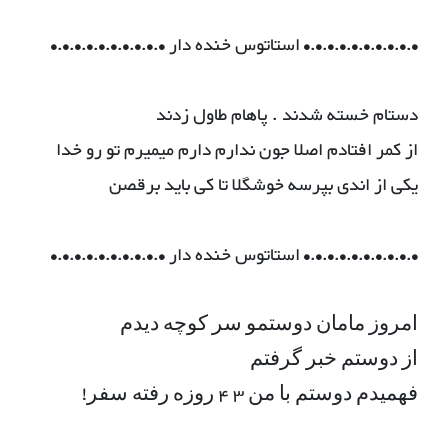
•.•.•.•.•.•.•.•.•.• استاتوس خنده دار •.•.•.•.•.•.•.•.•.•
دستام خسته شدند . پاهام طاول زدند
از کمر افتادم اصلا جون ندارم دارم میمیرم تو رو خدا
یکی از اندی بپرسه خوشگلا تا کی باید برقصن
•.•.•.•.•.•.•.•.•.• استاتوس خنده دار •.•.•.•.•.•.•.•.•.•
ﺍﻣﺮﻭﺯ ﻣﺎﻣﺎﻥ ﺩﻭﺳﺘﻤﻮ ﺳﺮ ﮐﻮﭼﻪ ﺩﯾﺪﻡ
ﺍﺯ ﺩﻭﺳﺘﻢ ﺧﺒﺮ ﮔﺮﻓﺘﻢ
ﻓﻬﻤﯿﺪﻡ ﺩﻭﺳﺘﻢ ﺑﺎ ﻣﻦ 3 4 ﺭﻭﺯﻩ ﺭﻓﺘﻪ ﺳﻔﺮ!