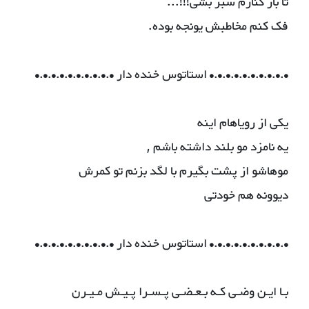
تا باز کنارم سبز بشی!!!...
فک کنم مخاطبش یونجه بوده.
•.•.•.•.•.•.•.•.•.• استاتوس خنده دار •.•.•.•.•.•.•.•.•.•
یکی از رویاهام اینه
یه نامزد مو بلند داشته باشم ,
موهاشو از پشت بگیرم با لگد بزنم تو کمرش
دیوونه هم خودتی
•.•.•.•.•.•.•.•.•.• استاتوس خنده دار •.•.•.•.•.•.•.•.•.•
بـا ایـن وضـی کـه بـعـضـی پـسـرا پـیـش مـیـرن