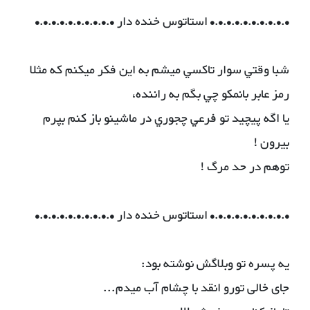
•.•.•.•.•.•.•.•.•.• استاتوس خنده دار •.•.•.•.•.•.•.•.•.•
شبا وقتي سوار تاکسي ميشم به اين فکر ميکنم که مثلا
رمز عابر بانمکو چي بگم به راننده،
يا اگه پيچيد تو فرعي چجوري در ماشينو باز کنم بپرم
بيرون !
توهم در حد مرگ !
•.•.•.•.•.•.•.•.•.• استاتوس خنده دار •.•.•.•.•.•.•.•.•.•
یه پسره تو وبلاگش نوشته بود:
جای خالی تورو انقد با چشام آب میدم...