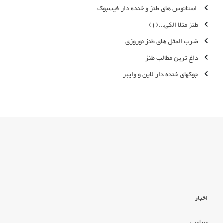
استاتوس های طنز و خنده دار فیسبوک
طنز مثلا الکی...(1)
ضرب المثل های طنز نوروزی
داغ ترین مطالب طنز
جوکهای خنده دار لاین و وایبر
اخبار
سیاسی