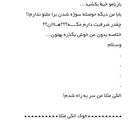
بازیامو خیط بکشید...
بابا من دیگه حوصله سوژه شدن برا ملتو ندارم!!
چقدر ضرفیت دارم مگـــــه؟؟؟هــااان؟؟
خلاصه بدون من خوش بگذره بهتون...
وسـلام
.
.
.
.
الکی مثلا من سر به راه شدم!
•.•.•.•.•.•.•.•.•.• جوک الکی مثلا •.•.•.•.•.•.•.•.•.•