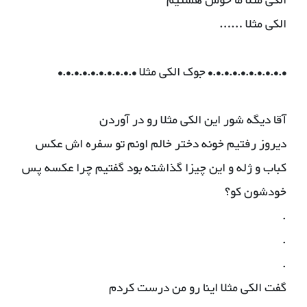
الکی مثلا ما خوش هستیم
الکی مثلا ……
•.•.•.•.•.•.•.•.•.• جوک الکی مثلا •.•.•.•.•.•.•.•.•.•
آقا دیگه شور این الکی مثلا رو در آوردن
دیروز رفتیم خونه دختر خالم اونم تو سفره اش عکس
کباب و ژله و این چیزا گذاشته بود گفتیم چرا عکسه پس
خودشون کو؟
.
.
.
گفت الکی مثلا اینا رو من درست کردم