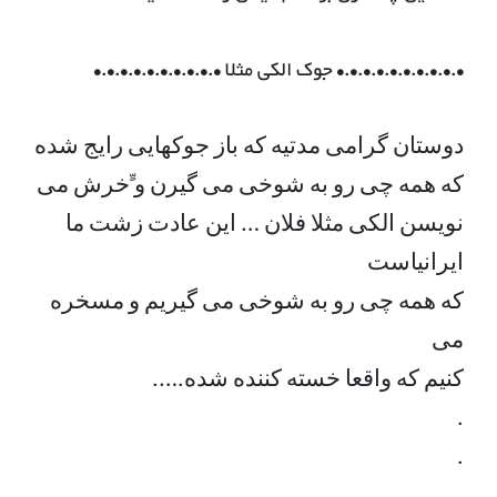
•.•.•.•.•.•.•.•.•.• جوک الکی مثلا •.•.•.•.•.•.•.•.•.•
ﺩﻭﺳﺘﺎﻥ ﮔﺮﺍﻣﯽ ﻣﺪﺗﯿﻪ ﮐﻪ ﺑﺎﺯ ﺟﻮﮐﻬﺎﯾﯽ ﺭﺍﯾﺞ ﺷﺪﻩ
ﮐﻪ ﻫﻤﻪ ﭼﯽ ﺭﻭ ﺑﻪ ﺷﻮﺧﯽ ﻣﯽ ﮔﯿﺮﻥ ﻭ ﺁﺧﺮﺵ ﻣﯽ
ﻧﻮﯾﺴﻦ ﺍﻟﮑﯽ ﻣﺜﻼ ﻓﻼﻥ … ﺍﯾﻦ ﻋﺎﺩﺕ ﺯﺷﺖ ﻣﺎ
ﺍﯾﺮﺍﻧﯿﺎﺳﺖ
ﮐﻪ ﻫﻤﻪ ﭼﯽ ﺭﻭ ﺑﻪ ﺷﻮﺧﯽ ﻣﯽ ﮔﯿﺮﯾﻢ ﻭ ﻣﺴﺨﺮﻩ
ﻣﯽ
ﮐﻨﯿﻢ ﮐﻪ ﻭﺍﻗﻌﺎ ﺧﺴﺘﻪ ﮐﻨﻨﺪﻩ ﺷﺪﻩ.….
.
.