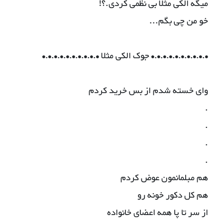
ميگه الكى مثلا بى نظمى كردى.؟!
خو من چى بگم...
•.•.•.•.•.•.•.•.•.• جوک الکی مثلا •.•.•.•.•.•.•.•.•.•
وای خسته شدم از بس خرید کردم
.
.
.
.
هم مبلمانمون عوض کردم
هم کل دکور خونه رو
از سر تا پا همه اعضای خانواده