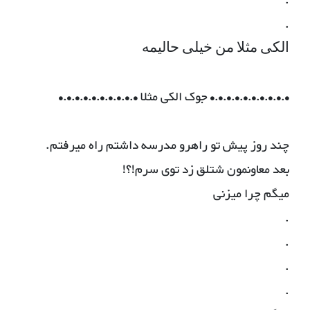
.
.
ﺍﻟﮑﯽ ﻣﺜﻼ ﻣﻦ ﺧﯿﻠﯽ ﺣﺎﻟﯿﻤﻪ
•.•.•.•.•.•.•.•.•.• جوک الکی مثلا •.•.•.•.•.•.•.•.•.•
چند روز پيش تو راهرو مدرسه داشتم راه ميرفتم.
بعد معاونمون شتلق زد توى سرم!؟!
ميگم چرا ميزنى
.
.
.
.