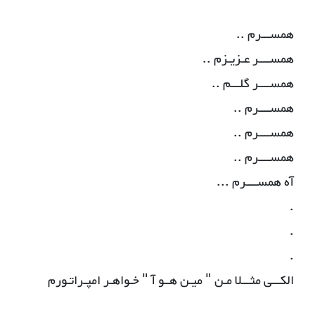
همســـرم ..
همســــر عـزیـزم ..
همســــر گلـــم ..
همســــرم ..
همســــرم ..
همســــرم ..
آه همســــرم ...
.
.
.
الکـــی مثـــلا مـن " میـن هــو آ " خـواهـر امپـراتـورم