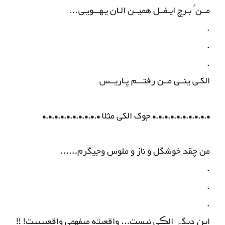
مــن ُ بـرچ ایـفــل همیــن الـان یـهـــویـی...
.
.
.
الکـی ینــی مــن رفتـــم پـاریــس
•.•.•.•.•.•.•.•.•.• جوک الکی مثلا •.•.•.•.•.•.•.•.•.•
من چقد خوشگل و ناز و ملوس وجیگرم……
.
.
.
ایڹ دیگہ الڪی نیست… واقعیته میفهمی واقعییییت! !!