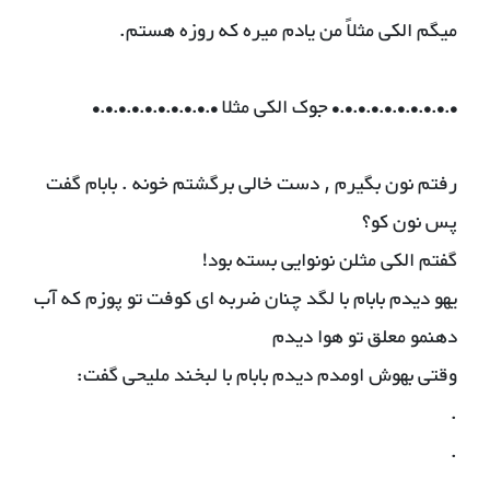
میگم الکی مثلاً من یادم میره که روزه هستم.
•.•.•.•.•.•.•.•.•.• جوک الکی مثلا •.•.•.•.•.•.•.•.•.•
رفتم نون بگیرم , دست خالی برگشتم خونه . بابام گفت
پس نون کو؟
گفتم الکی مثلن نونوایی بسته بود!
یهو دیدم بابام با لگد چنان ضربه ای کوفت تو پوزم که آب
دهنمو معلق تو هوا دیدم
وقتی بهوش اومدم دیدم بابام با لبخند ملیحی گفت:
.
.