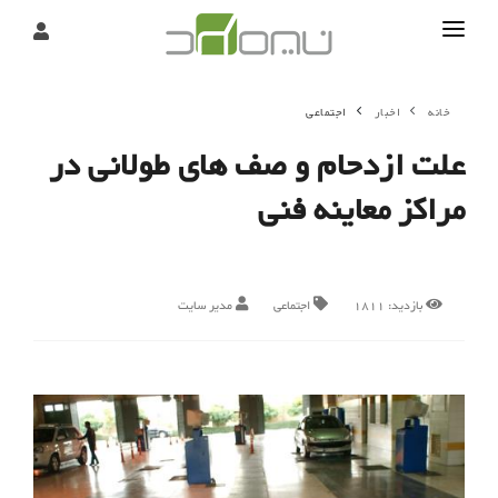
تماس
خانه
اخبار
اجتماعی
درباره
علت ازدحام و صف های طولانی در
تحریریه
مراکز معاینه فنی
بازدید:
1811
اجتماعی
مدیر سایت