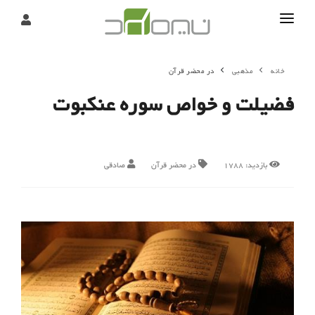
تماس
خانه
مذهبی
در محضر قرآن
درباره
فضیلت و خواص سوره عنكبوت
تحریریه
بازدید:
1788
در محضر قرآن
صادقی