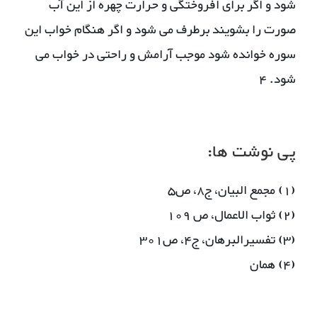
شود و اگر برای افروختگی و حرارت چهره از این آب
صورت را بشویند برطرف می شود و اگر هنگام خواب این
سوره خوانده شود موجب آرامش و راحتی در خواب می
شود. 4
پی نوشت ها:
(1) مجمع البیان، ج8، ص5
(2) ثواب الاعمال، ص 109
(3) تفسیرالبرهان، ج4، ص301
(4) همان