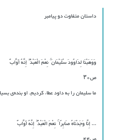
داستان متفاوت دو پیامبر
وَوَهَبْنَا لِدَاوُودَ سُلَيْمَانَ ۚ نِعْمَ الْعَبْدُ ۖ إِنَّهُ أَوَّابٌ
ص۳٠
ما سلیمان را به داود عطاء کردیم. او بنده‌ی بسیار
... إِنَّا وَجَدْنَاهُ صَابِرًا ۚ نِعْمَ الْعَبْدُ ۖ إِنَّهُ أَوَّابٌ
ص۴۴