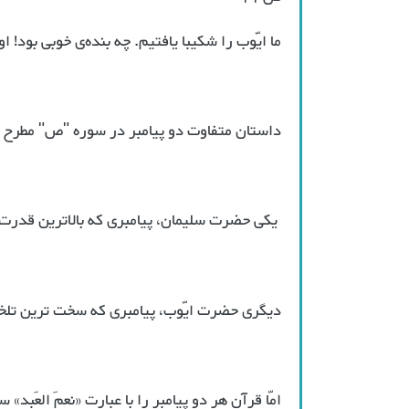
ما ایّوب را شکیبا یافتیم. چه بنده‌ی خوبی بود! ا
داستان متفاوت دو پيامبر در سوره "ص" مطرح
يكى حضرت سليمان، پيامبرى كه بالاترين قدرت 
ديگرى حضرت ايّوب، پيامبرى كه سخت ترين تلخى 
امّا قرآن هر دو پيامبر را با عبارت «نِعمَ العَبد»