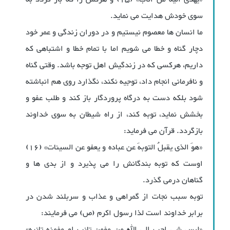
سوی خودش هدایت می نماید.
ما انسان ها معصوم نیستیم و در دوران زندگی و عمر خود
دچار گناه و خطا می شویم اما با تمام خطا و اشتباهی که
داریم، هرکسی که در زندگیش اهل توجه باشد. وقتی گناه
و نافرمانی انجام داد، توجیه نکند، نگذارد روی هم انباشته
شود بلکه دست به درگاه پروردگار باز کند و طلب عفو و
بخشش نماید، توبه کند، از راه شیطان به سوی خداوند
بازگردد. قرآن می فرماید:
«هوَ الذی یقبلُ التوبهَ عن عباده و یعفو عن السیئات» (16)
اوست که توبه بندگانش را می پذیرد و از بدی ها و
گناهان درمی گذرد.
توبه سبب نجات از گمراهی و عذاب و سربلند شدن در
برابر خداوند است لذا رسول اکرم (ص) می فرمایند:
«لیس شی احب إلی الله من مؤمنٍ تائب او مؤمنه تائبه»