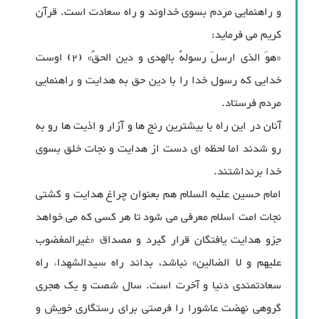
و راهنمایی مردم بسوی خداوند و راه سعادت است. قرآن
کریم می فرماید:
«هوَ الذی ارسلَ‌ رسولهُ بالهدی و دین الحقُ» (2) اوست
خدایی که رسول خدا را با دین حق به هدایت و راهنمایی
مردم فرستاد.
آنان در این راه با بیشترین رنج ها و آزار و اذیت ها رو به
رو شدند اما لحظه ای دست از هدایت و نجات خلق بسوی
خدا برنداشتند.
امام حسین علیه السلام هم بعنوان چراغ هدایت و کشتی
نجات امت اسلام معرفی می شود تا هر کسی که می خواهد
جزو هدایت یافتگان قرار گیرد و مصداق «غیرالمغضوب
علیهم و لا الضالین» نباشد، بداند راه سیدالشهداء راه
سعادتمندی دنیا و آخرت است. سال شصت و یک هجری
گروهی نهضت عاشورا را فرصتی برای رستگاری خویش و