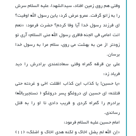
وقتی هم روی زمین افتاد، سیدالشهداء علیه السلام سرش
را به زانو گرفت. عمرو عرض کرد: یابن رسول الله اوفیت؟
ای فرزند رسول خدا آیا وفا کردم؟ حضرت فرمود: «نعم
انت امامی فی الجنه فاقری رسول الله منی السلام» آری تو
زودتر از من به بهشت می روی، سلام مرا به رسول خدا
برسان.
علی بن قرظه گمراه وقتی سعادتمندی برادرش را دید
فریاد زد:
«یا حسین! یا کذاب ابن کذاب اظللت اخی و غردته حتی
قتلته» ای حسین ای دروغگو پسر دروغگو ( نستجیربالله)
برادرم را گمراه کردی و فریب دادی تا او را به قتل
رساندی.
امام حسین علیه السلام فرمود:
«إن الله لم یضل اخاک و لکنه هدی اخاک و اضلک» (11)