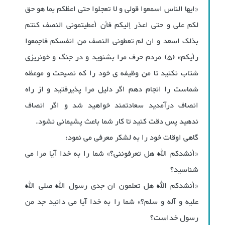
«ایها الناس اسمعوا قولی و لا تعجلوا حتی اعظکم بما هو حق
لکم علی و حتی اعذر إلیکم فأن أعطیتمونی النصف کنتم
بذلک اسعد و ان لم تعطونی النصف من انفسکم فاجمعوا
رأیکم» (5) مردم حرف مرا بشنوید و در جنگ و خونریزی
شتاب نکنید تا من وظیفه ی خود را که نصیحت و موعظه
شماست را انجام دهم اگر دلیل مرا پذیرفتید و از راه
انصاف درآمدید سعادتمند خواهید شد و اگر انصاف
ندهید پس دقت کنید تا کار شما باعث پشیمانی نشود.
گاهی اوقات خود را به لشکر معرفی می نمود:
«أنشدکم الله هل تعرفوننی؟» شما را به خدا آیا مرا می
شناسید؟
«أنشدکم الله هل تعلمون ان جدی رسول الله صلی الله
علیه و آله و سلم؟» شما را به خدا آیا می دانید جد من
رسول خداست؟