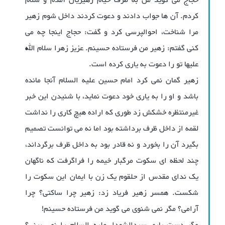
حجاج می گوید من به طرف خیام زهیریان آمدم و سلام
کردم. آن ها جواب دادند و دعوت کردند داخل شوم زهیر
مرا شناخت، احوالپرسی کرد و گفت: حجاج اینجا چه می
کنی گفتم: زهیر من فرستاده حسینم. عزیز زهرا سلام الله
علیها تو را دعوت به یاری کرده است.
زهیر گمان نمی کرد امام حسین علیه السلام آنجا مانده
باشد و او را به یاری خود دعوت نماید، با شنیدن این خبر
غیرمنتظره خشکش زد طوری که اراده هیچ کاری را نداشت
لقمه از داخل ظرف برداشته بود اما نه می توانست تصمیم
بگیرد آن را بخورد و نه قادر بود به داخل ظرف برگرداند،
چند لحظه ای سکوت مرگبار خیمه را فراگرفت که ناگهان
یک ندای مقدس از حلقوم یک زن با ایمان این سکوت را
شکست. همسر زهیر فریاد زد: زهیر چرا ساکتی؟ چرا
آرامی؟ مگر نمی شنوی می گوید من فرستاده حسینم!