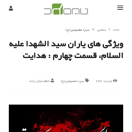
تماس
خانه
مذهبی
سیره معصومین(ع)
درباره
ویژگی های یاران سید الشهدا علیه
تحریریه
السلام، قسمت چهارم : هدایت
بازدید:
263
سیره معصومین(ع)
اعظم ایمان زاده