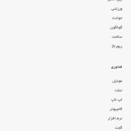
ورزشی
حوادث
گوناگون
سلامت
رپورتاژ
فناوری
موبایل
تبلت
لپ تاپ
کامپیوتر
نرم افزار
گجت