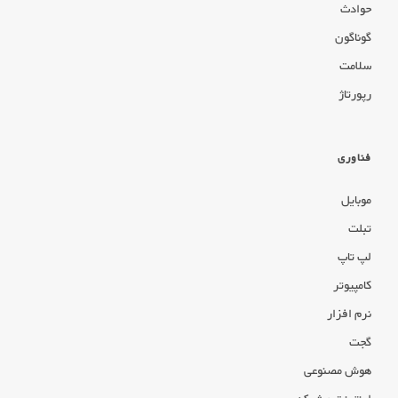
حوادث
گوناگون
سلامت
رپورتاژ
فناوری
موبایل
تبلت
لپ تاپ
کامپیوتر
نرم افزار
گجت
هوش مصنوعی