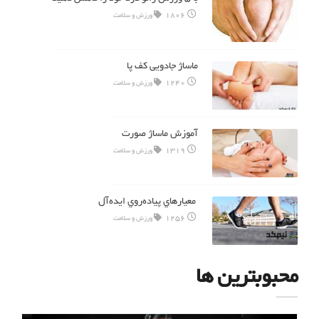
1806
ورزش و سلامت
ماساژ جادویی کف پا
1240
ورزش و سلامت
آموزش ماساژ صورت
1319
ورزش و سلامت
معيارهاي پياده‌روي ايده‌آل
1256
ورزش و سلامت
محبوبترین ها