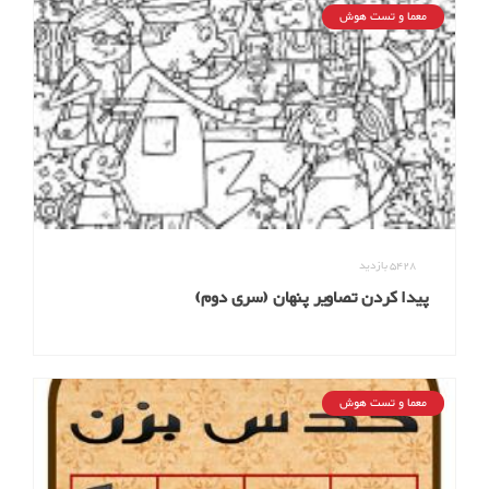
معما و تست هوش
5428
بازدید
پیدا کردن تصاویر پنهان (سری دوم)
معما و تست هوش