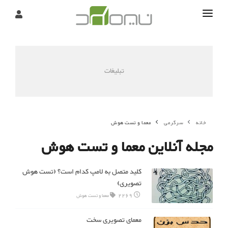
تماس
درباره
تبلیغات
تحریریه
خانه
سرگرمی
معما و تست هوش
مجله آنلاین معما و تست هوش
کلید متصل به لامپ کدام است؟ (تست هوش
تصویری)
2269
معما و تست هوش
معمای تصویری سخت