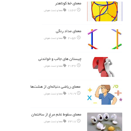
معمای خط کوتاهتر
1862
معما و تست هوش
معمای مداد رنگی
2056
معما و تست هوش
چیستان های جالب و خواندنی
2146
معما و تست هوش
معمای ریاضی دنباله‌ای از هشت‌ها
1919
معما و تست هوش
معمای سقوط تخم مرغ از ساختمان
2318
معما و تست هوش