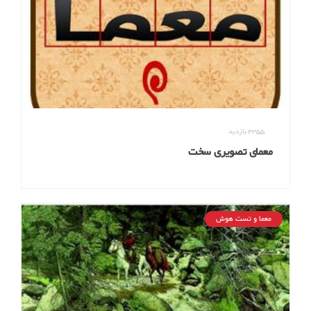
4355
بازدید
معمای تصویری سخت
معما و تست هوش