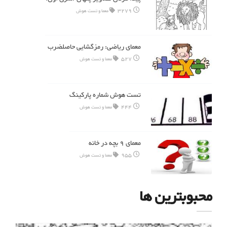
3279
معما و تست هوش
معمای ریاضی: رمزگشایی حاصلضرب
527
معما و تست هوش
تست هوش شماره پارکینگ
444
معما و تست هوش
معمای 9 بچه در خانه
955
معما و تست هوش
محبوبترین ها