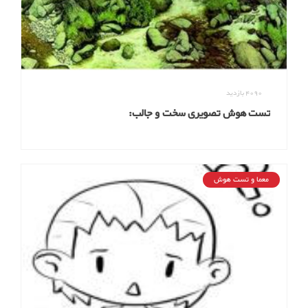
4090
بازدید
تست هوش تصویری سخت و جالب:
معما و تست هوش