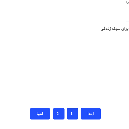
ي
2
1