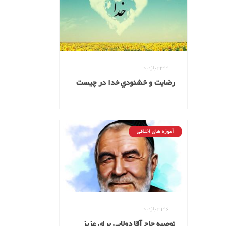
2499
بازدید
رضايت و خشنودي خدا در چیست
و چگونه خداوند از انسان راضي
میشود؟
آموزه های اخلاقی
2196
بازدید
توصیه حاج آقا دولابی برای عزیز