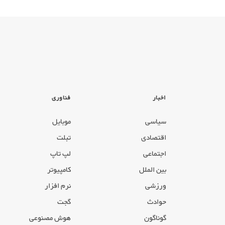
اخبار
فناوری
سیاسی
موبایل
اقتصادی
تبلت
اجتماعی
لپ تاپ
بین الملل
کامپیوتر
ورزشی
نرم افزار
حوادث
گجت
گوناگون
هوش مصنوعی