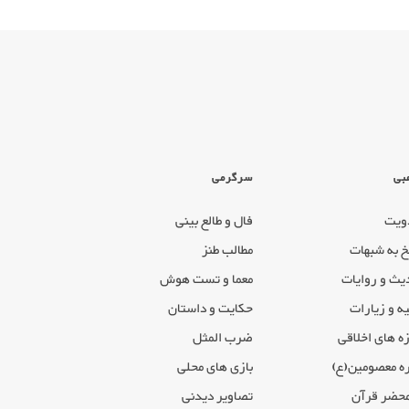
بی
سرگرمی
ویت
فال و طالع بینی
خ به شبهات
مطالب طنز
یث و روایات
معما و تست هوش
ه و زیارات
حکایت و داستان
ه های اخلاقی
ضرب المثل
ه معصومین(ع)
بازی های محلی
محضر قرآن
تصاویر دیدنی