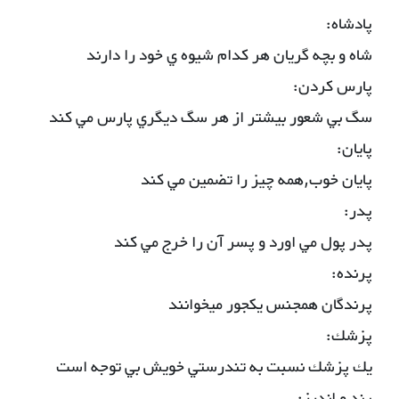
پادشاه:
شاه و بچه گريان هر كدام شيوه ي خود را دارند
پارس كردن:
سگ بي شعور بيشتر از هر سگ ديگري پارس مي كند
پايان:
پايان خوب,همه چيز را تضمين مي كند
پدر:
پدر پول مي اورد و پسر آن را خرج مي كند
پرنده:
پرندگان همجنس يكجور ميخوانند
پزشك:
يك پزشك نسبت به تندرستي خويش بي توجه است