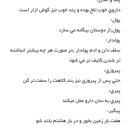
پند و اندرز:
داروي خوب تلخ بوده و پند خوب نيز گوش ازار است
پول:
پول,از دوستان بيگانه مي سازد
پولدار:
سلف دان و ادم پولدار ,در صورت هر چه بيشتر انباشته
تر شدن,كثيف تر مي شود
پيروزي:
حتي پس از پيروزي نيز بند كلاهت را سفت تر كن
پيري:
پيري به سان دارو عمل ميكند
پيگير:
هفت بار زمين بخور و در بار هشتم بلند شو