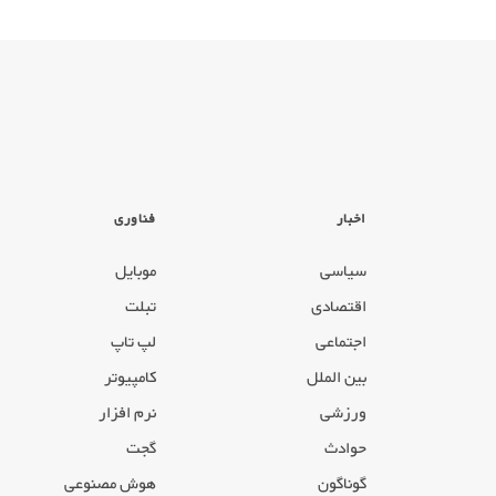
اخبار
فناوری
سیاسی
موبایل
اقتصادی
تبلت
اجتماعی
لپ تاپ
بین الملل
کامپیوتر
ورزشی
نرم افزار
حوادث
گجت
گوناگون
هوش مصنوعی