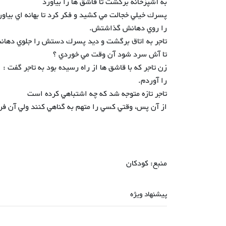
به آشپزخانه برگشت تا قاشق ها را بياورد
پسرك خيلي خجالت مي كشيد و فكر كرد تا بهانه اي بياور
را روي دهانش گذاشتش.
تاجر به اتاق برگشت و ديد پسرك دستش را جلوي دهانش 
تا آش سرد شود آن وقت مي خوردي ؟
زن تاجر كه با قاشق ها از راه رسيده بود به تاجر گفت 
را آوردم.
تاجر تازه متوجه شد كه چه اشتباهي كرده است
از آن‌ پس، وقتي‌ كسي‌ را متهم به گناهي كنند ولي آن ف
منبع: کودکان
پیشنهاد ویژه