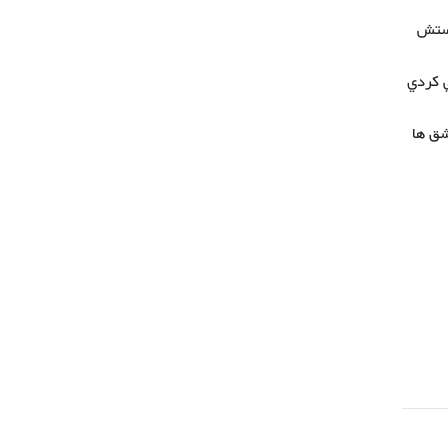
دستش
 كردي
شق ها