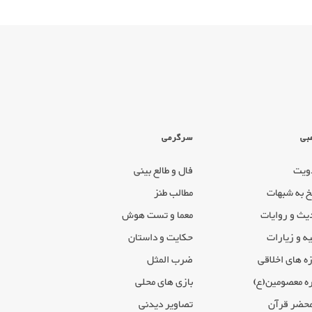
بی
سرگرمی
ویت
فال و طالع بینی
خ به شبهات
مطالب طنز
یث و روایات
معما و تست هوش
ه و زیارات
حکایت و داستان
ه های اخلاقی
ضرب المثل
ه معصومین(ع)
بازی های محلی
محضر قرآن
تصاویر دیدنی