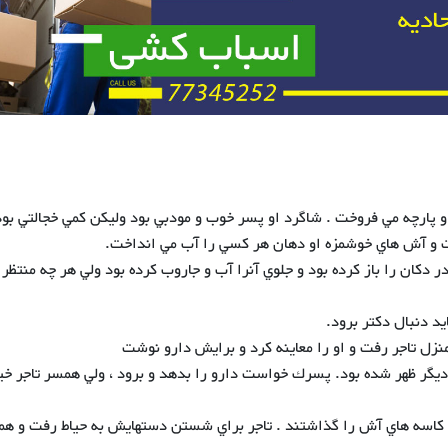
و پارچه مي فروخت . شاگرد او پسر خوب و مودبي بود وليكن كمي خجالتي بود
و آش هاي خوشمزه او دهان هر كسي را آب مي انداخت.
دكان را باز كرده بود و جلوي آنرا آب و جاروب كرده بود ولي هر چه منتظر م
د دنبال دكتر برود.
نزل تاجر رفت و او را معاينه كرد و برايش دارو نوشت
ديگر ظهر شده بود. پسرك خواست دارو را بدهد و برود ، ولي همسر تاجر خي
 و كاسه هاي آش را گذاشتند . تاجر براي شستن دستهايش به حياط رفت و 