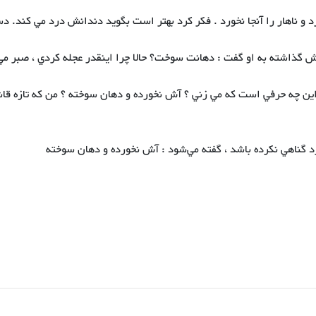
د و ناهار را آنجا نخورد . فكر كرد بهتر است بگويد دندانش درد مي كند. 
گذاشته به او گفت : دهانت سوخت؟ حالا چرا اينقدر عجله كردي ، صبر مي
: اين چه حرفي است كه مي زني ؟ آش نخورده و دهان سوخته ؟ من كه تازه قا
رد گناهي نكرده باشد ، گفته‌ مي‌شود :‌ آش نخورده و دهان سوخته