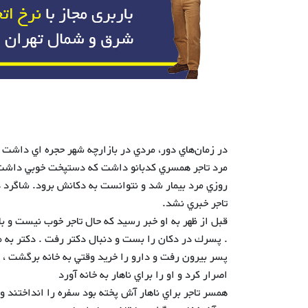
در زمان‌هاي‌ دور، مردي در بازارچه شهر حجره اي داشت 
مرد تاجر همسري كدبانو داشت كه دستپخت خوبي داشت 
روزي مرد بيمار شد و نتوانست به دكانش برود. شاگرد در 
تاجر خبري نشد.
قبل از ظهر به او خبر رسيد كه حال تاجر خوب نيست و باي
. پسرك در دكان را بست و دنبال دكتر رفت . دكتر به م
پسر بيرون رفت و دارو را خريد وقتي به خانه برگشت ، 
اصرار كرد و او را براي ناهار به خانه آورد
همسر تاجر براي ناهار آش پخته بود سفره را انداختند