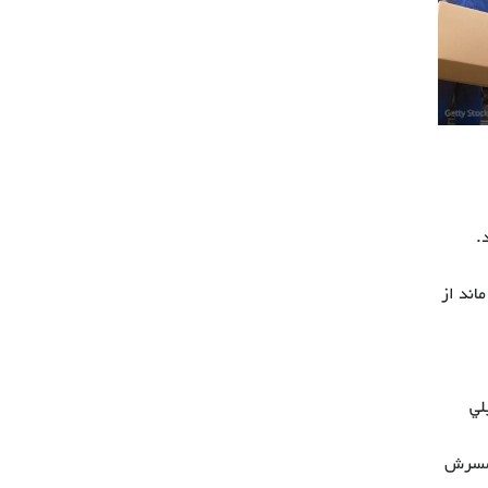
.
اند از
لي
همسرش