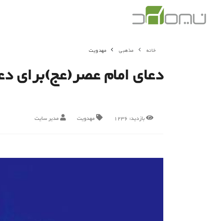
خانه
مذهبی
مهدویت
دعای امام عصر(عج)برای دع
بازدید:
1236
مهدویت
مدیر سایت