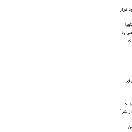
د قرار
ویا
هی به
دی
رای
 به
 شر ّ
ون