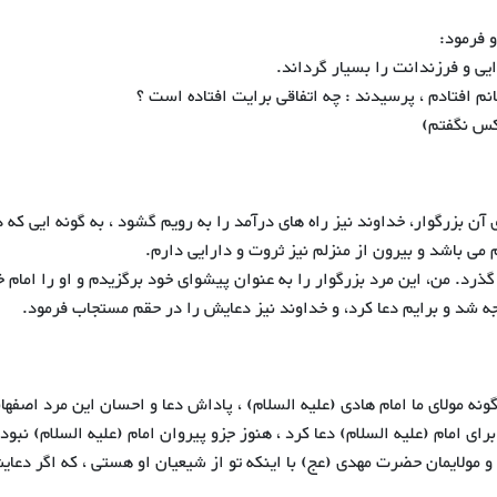
و فرمود:
ایی و فرزندانت را بسیار گرداند.
نم افتادم ، پرسیدند : چه اتفاقی برایت افتاده است ؟
 کس نگفتم)
ن بزرگوار، خداوند نیز راه های درآمد را به رویم گشود ، به گونه ایی که 
می باشد و بیرون از منزلم نیز ثروت و دارایی دارم.
رد. من، این مرد بزرگوار را به عنوان پیشوای خود برگزیدم و او را امام 
ه شد و برایم دعا کرد، و خداوند نیز دعایش را در حقم مستجاب فرمود.
ه مولای ما امام هادی (علیه السلام) ، پاداش دعا و احسان این مرد اصفهان
 امام (علیه السلام) دعا کرد ، هنوز جزو پیروان امام (علیه السلام) نبود. آ
 و مولایمان حضرت مهدی (عج) با اینکه تو از شیعیان او هستی ، که اگر دعا