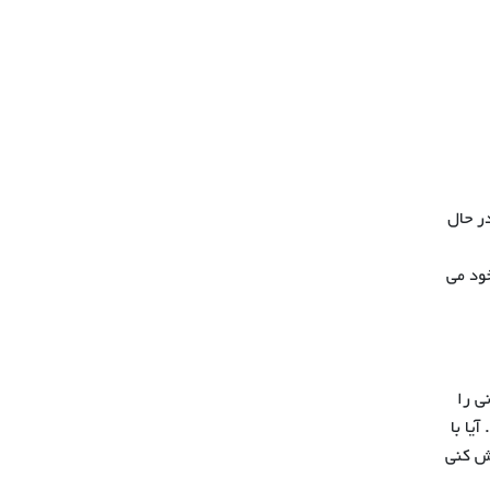
در حال
خود می
ی را
یا با
یش کنی