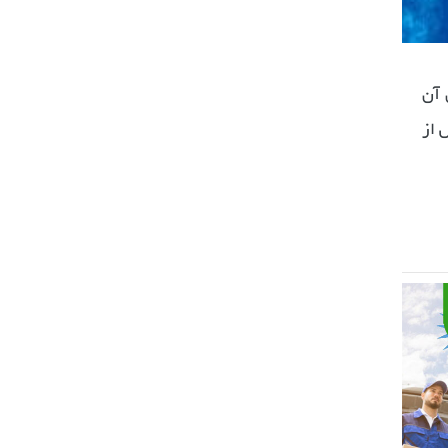
 آن
 از