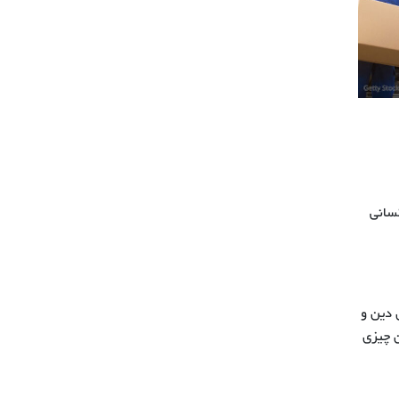
کسانی
 دین و
ن چیزی