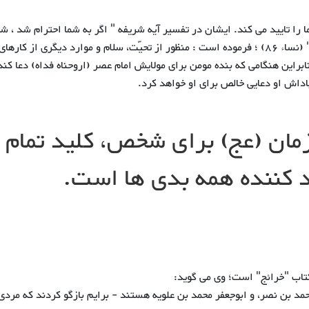
را تایید می کند. ایشان در تفسیر آیه شریفه " اگر به شما احترام شد ، شم
بهتر از آن یا به همان شکل ادای احترام را پاسخ دهید." (نساء 86) ؛ فرموده است : منظور از تحیّت، سلام و موارد دیگری از ک
براین هنگامی که بنده مومن برای مولایش امام عصر (اروحناه فداه) دعا کند 
پاداش او دعایی خالص برای او خواهد کرد.
زمان (عج) برای شخص، کلید تمام
ود کننده همه بدی ها است.
کتاب "خرائج" است؛ وی می گوید:
مد بن نصر، و ابوجعفر محمد بن علویه هستند - برایم بازگو کردند که مردی 