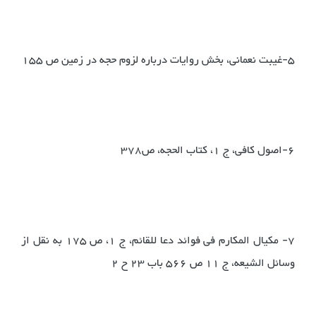
5-غیبت نعمانی، بخش روایات درباره لزوم حجه در زمین ص 155
6-اصول کافی، ج 1، کتاب الحجه، ص378
7- مکیال المکارم فی فوائد دعا للقائم، ج 1، ص 175 به نقل از
وسائل الشیعه، ج 11 ص 566 باب 23 ح 2