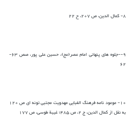
8- کمال الدین، ص ‌207، ح ‌22
9--جلوه های پنهانی امام عصر(عج)، حسین علی پور، صص 63-
62
10- موعود نامه فرهنگ الفبایی مهدویت مجتبی تونه ای ص 120
به نقل از کمال الدین، ج ‌2‌، ص ‌485‌؛ غیبة طوسی، ص ‌177