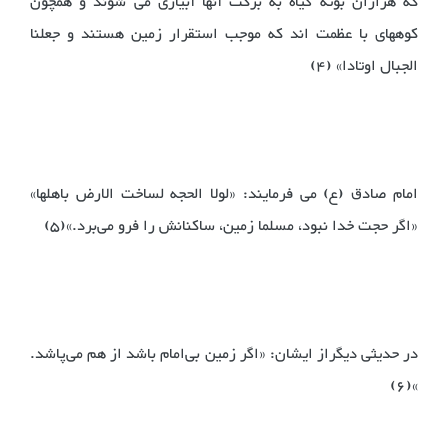
که هزاران بوته گیاه به برکت آنها آبیاری می شوند و همچون
کوههای با عظمت اند که موجب استقرار زمین هستند و جعلنا
الجبال اوتادا» (4)
امام صادق (ع) می فرمایند: «لولا الحجه لساخت الارض باهلها»
«اگر حجت خدا نبود، مسلما زمین، ساکنانش را فرو می‌برد.»(5)
در حدیثی دیگراز ایشان: «اگر زمین بی‌امام باشد از هم می‌پاشد.
»(6)