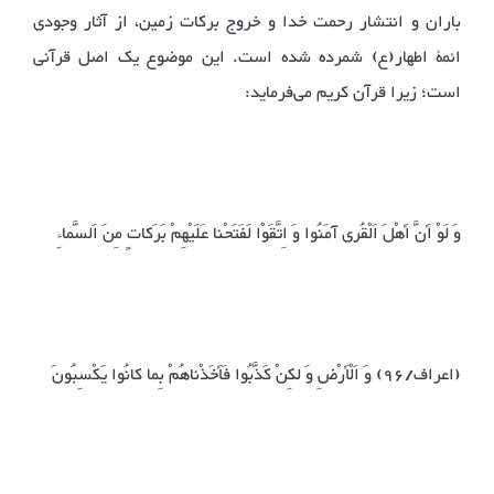
باران و انتشار رحمت خدا و خروج برکات زمین، از آثار وجودی
ائمۀ اطهار(ع) شمرده شده است. این موضوع یک اصل قرآنی
است؛ زیرا قرآن کریم می‌فرماید:
وَ لَوْ أَنَّ أَهْلَ اَلْقُری آمَنُوا وَ اِتَّقَوْا لَفَتَحْنا عَلَیْهِمْ بَرَکاتٍ مِنَ اَلسَّماءِ
(اعراف/96) ‌وَ اَلْأَرْضِ وَ لکِنْ کَذَّبُوا فَأَخَذْناهُمْ بِما کانُوا یَکْسِبُونَ