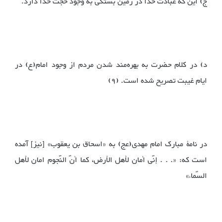
ج) این که عبادت خدا در زمین بستگی به وجود حجّت خدا دارد.
‌د) در کلام حضرت به بهره‌مند شدن مردم از وجود امام(ع) در
ایام غیبت تصریح شده است. (9)
در نامۀ مبارک امام مهدی(عج) به «اسحاق بن یعقوب» [نیز] آمده
است که: «. . . إنّی أمان لأهل الأرض، کما أنّ النّجوم امان لأهل
السّماء» ‌