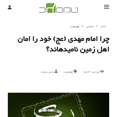
تماس
خانه
مذهبی
مهدویت
درباره
چرا امام مهدی (عج) خود را امان
تحریریه
اهل زمین نامیده‎اند؟
بازدید:
1503
مهدویت
مدیر سایت