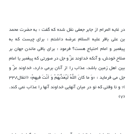
در غایه المرام از جابر جعفی نقل شده که گفت : به حضرت محمد
بن علی باقر علیه السلام عرضه داشتم : برای چیست که به
پیغمبر و امام احتیاج هست؟ فرمود : برای باقی ماندن جهان بر
صلاح خودش، و آنکه خداوند عزّ و جل در صورتی که پیغمبر یا امام
بین اهل زمین باشد، عذاب را از آنان برمی دارد، خداوند عزّ و
جل می فرماید : «وَ ما کانَ اللَّهُ لَیُعَذِّبَهُمْ وَ اَنْتَ فیهِمْ» (انفال/33
)؛ و تا وقتی که تو در میان آنهایی خداوند آنها را عذاب نمی کند.
(7)