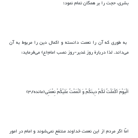
بشری، حجت را بر همگان تمام نمود؛
‌ به طوری که آن را نعمت دانسته و اکمال دین را مربوط به آن
می‌داند. لذا دربارۀ روز غدیر-روز نصب امام(ع) می‌فرماید: ‌
اَلْیَوْمَ أَکْمَلْتُ لَکُمْ دِینَکُمْ وَ أَتْمَمْتُ عَلَیْکُمْ نِعْمَتِی(مائده/3)
امّا اگر مردم از این نعمت خداوند منتفع نمی‌شوند و امام در امور