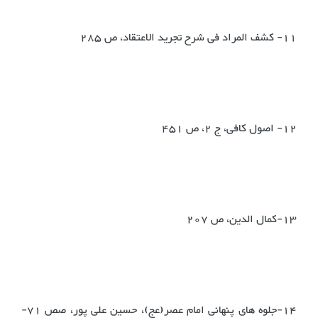
11- کشف المراد فی شرح تجرید الاعتقاد، ص ‌285
12- اصول کافی، ج ‌2‌، ص ‌451
13-کمال الدین، ص ‌207
14-جلوه های پنهانی امام عصر(عج)، حسین علی پور، صص 71-