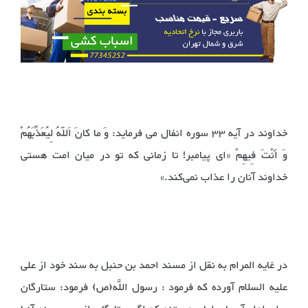
خداوند در آیه 33 سوره انفال می فرماید: وَ ما کانَ اَللّهُ لِیُعَذِّبَهُمْ
وَ أَنْتَ فِیهِمْ «ای پیامبر! تا زمانی که تو در میان امت هستی
خداوند آنان را عذاب نمی‌کند.»
در غایه المرام به نقل از مسند احمد بن حنبل به سند خود از علی
علیه السلام آورده که فرمود : رسول اللَّه(ص) فرمود: ستارگان