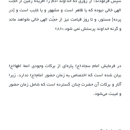
سپس فرمودند: از روزی که خداوند آدم را آفریده زمین از حجّت
الهی خالی نبوده که یا ظاهر است و مشهور و یا غایب است و [در
پرده] مستور، و تا روز قیامت نیز از حجّت الهی خالی نخواهد ماند
و گرنه خداوند پرستش نمی شود.»(8)
در فرمایش امام سجاد(ع) پاره‌ای از برکات وجودی ائمۀ اطها(ع)
بیان شده است که اختصاص به زمان حضور امام(ع) ندارد. زیرا
آثار و برکات آن حضرت چنان گسترده است که شامل زمان حضور
و غیبت می‌شود.