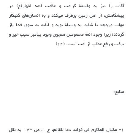
آفات را نیز به واسطۀ کرامت و عظمت ائمه اطهار(ع) در
پیشگاهش، از اهل زمین برطرف می‌کند و به انسان‌های گنهکار
مهلت می‌دهد تا شاید به وسیلۀ توبه و انابه به سوی خدا باز
گردند؛ زیرا وجود ائمۀ معصومین همچون وجود پیامبر سبب خیر و
برکت و رفع عذاب از امت است. (14)
منابع:
1- مکیال المکارم فی فوائد دعا للقائم، ج 1، ص 173 به نقل