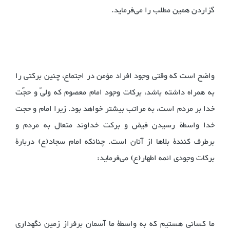
گزاردن همین مطلب را می‌فرماید.
واضح است که وقتی وجود افراد مؤمن در اجتماع، چنین برکتی را
به همراه داشته باشد، برکات وجود امام معصوم که ولیّ و حجّت
خدا بر مردم است، به مراتب بیشتر خواهد بود. زیرا امام و حجت
خدا واسطۀ رسیدن فیض و برکت خداوند متعال به مردم و
برطرف کنندۀ بلاها از آنان است. چنانکه امام سجاد(ع) دربارۀ
برکات وجودی ائمه اطهار(ع) می‌فرماید:
ما کسانی هستیم که به واسطۀ ما آسمان برفراز زمین نگهداری