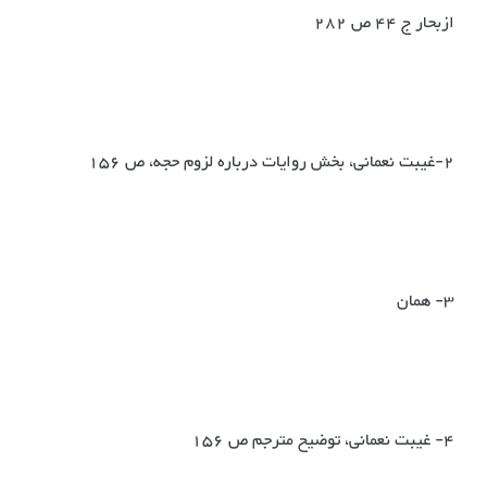
ازبحار ج 44 ص 282
2-غیبت نعمانی، بخش روایات درباره لزوم حجه، ص 156
3- همان
4- غیبت نعمانی، توضیح مترجم ص 156