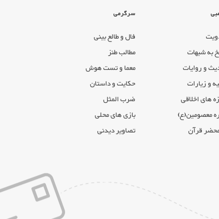
بی
سرگرمی
ویت
فال و طالع بینی
خ به شبهات
مطالب طنز
یث و روایات
معما و تست هوش
ه و زیارات
حکایت و داستان
ه های اخلاقی
ضرب المثل
ه معصومین(ع)
بازی های محلی
محضر قرآن
تصاویر دیدنی