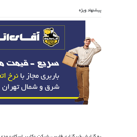
پیشنهاد ویژه
به گزارش خبرگزاری فارس، شرکت «کلییر اسکای» مدعی ش