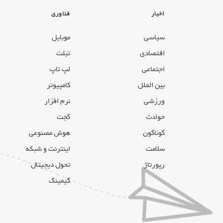
اخبار
فناوری
سیاسی
موبایل
اقتصادی
تبلت
اجتماعی
لپ تاپ
بین الملل
کامپیوتر
ورزشی
نرم افزار
حوادث
گجت
گوناگون
هوش مصنوعی
سلامت
اینترنت و شبکه
رپورتاژ
تحول دیجیتال
گیمینگ