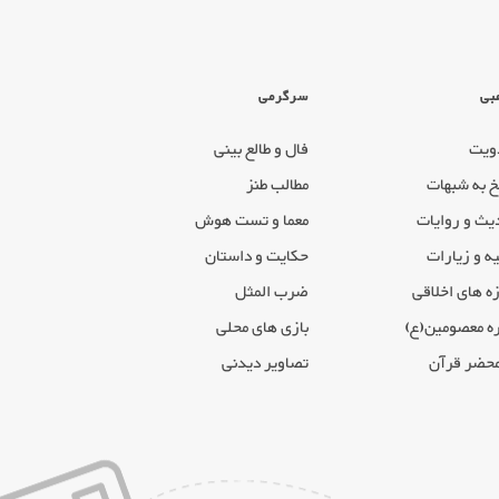
بی
سرگرمی
ویت
فال و طالع بینی
خ به شبهات
مطالب طنز
یث و روایات
معما و تست هوش
ه و زیارات
حکایت و داستان
ه های اخلاقی
ضرب المثل
ه معصومین(ع)
بازی های محلی
محضر قرآن
تصاویر دیدنی