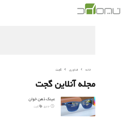
خانه
فناوری
گجت
مجله آنلاین گجت
عینک ذهن خوان
572
گجت