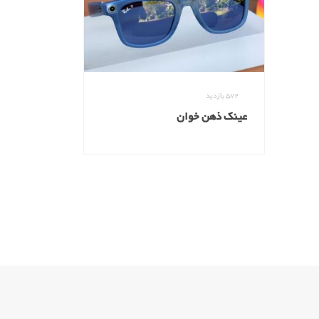
572
بازدید
عینک ذهن خوان