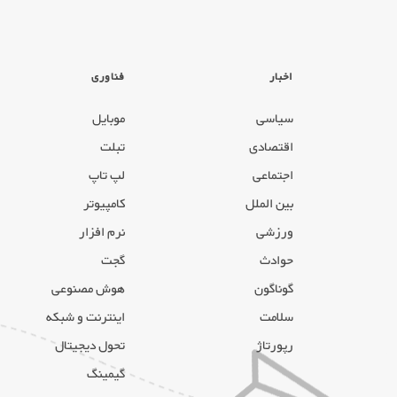
اخبار
فناوری
سیاسی
موبایل
اقتصادی
تبلت
اجتماعی
لپ تاپ
بین الملل
کامپیوتر
ورزشی
نرم افزار
حوادث
گجت
گوناگون
هوش مصنوعی
سلامت
اینترنت و شبکه
رپورتاژ
تحول دیجیتال
گیمینگ