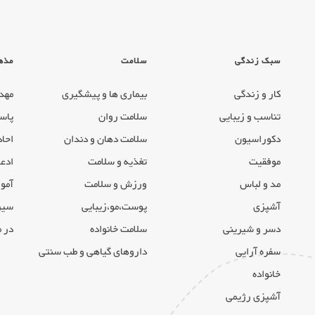
سبک زندگی
سلامت
مذه
کار و زندگی
بیماری ها و پیشگیری
مهد
تناسب و زیبایی
سلامت روان
پاس
دکوراسیون
سلامت دهان و دندان
احاد
موفقیت
تغذیه و سلامت
ادعی
مد و لباس
ورزش و سلامت
آموز
آشپزی
پوست،مو،زیبایی
سیر
دسر و شیرینی
سلامت خانواده
در 
سفره آرایی
داروهای گیاهی و طب سنتی
خانواده
آشپزی رژیمی