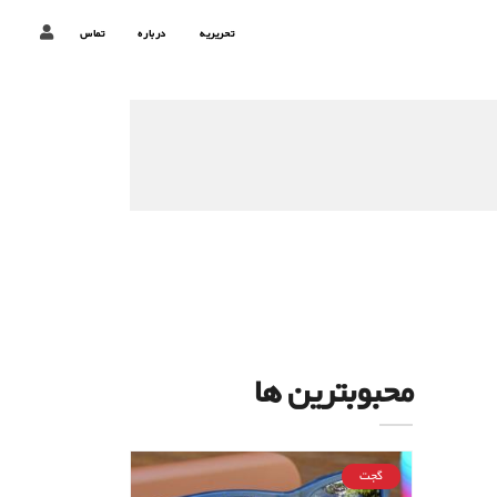
تحریریه
درباره
تماس
محبوبترین ها
گجت