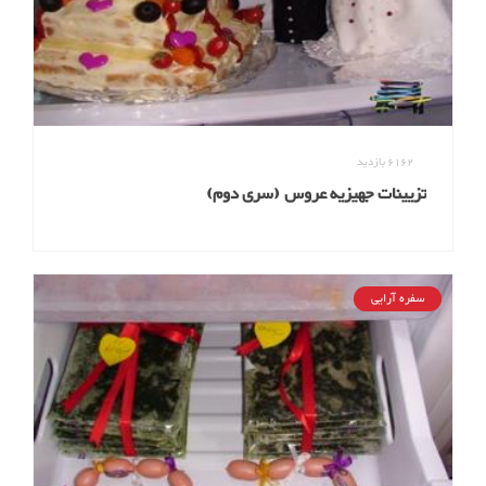
6162
بازدید
تزیینات جهیزیه عروس (سری دوم)
سفره آرایی