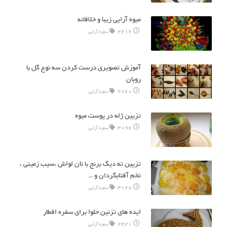
میوه آرایی زیبا و خلاقانه
2616
سفره آرایی
آموزش تصویری درست کردن سه نوع گل با
روبان
2860
سفره آرایی
تزیین ژله در پوست میوه
3096
سفره آرایی
تزیین ته دیگ برنج با نان لواش ،سیب زمینی ،
تخم آفتابگردان و ..
4128
سفره آرایی
ایده های تزئین حلوا برای سفره افطار
2421
سفره آرایی