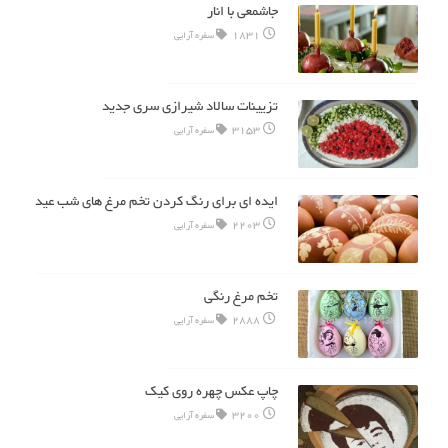
جاشمعی با انار
1831
سفره آرایی
تزیینات سالاد شیرازی سری جدید
3153
سفره آرایی
ایده ای برای رنگ کردن تخم مرغ های شب عید
2203
سفره آرایی
تخم مرغ رنگی
2888
سفره آرایی
چاپ عکس چهره روی کیک
3200
سفره آرایی