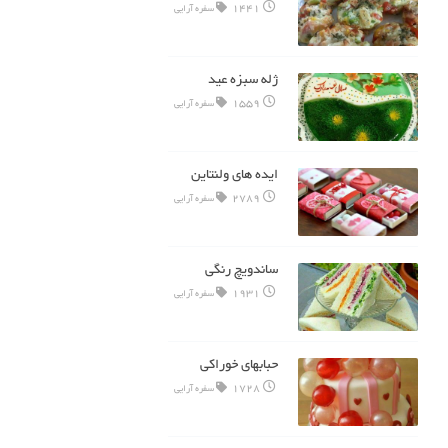
1441
سفره آرایی
ژله سبزه عید
1559
سفره آرایی
ایده های ولنتاین
2789
سفره آرایی
ساندویچ رنگی
1931
سفره آرایی
حبابهای خوراکی
1728
سفره آرایی