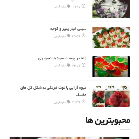
1997
سفره آرایی
سینی خیار پنیر و گوجه
3751
سفره آرایی
ژله در پوست میوه ها تصویری
2371
سفره آرایی
میوه آرایی با توت فرنگی به شکل گل های
مختلف
2136
سفره آرایی
محبوبترین ها