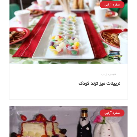
سفره آرایی
8039
بازدید
تزیینات میز تولد کودک
سفره آرایی