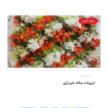
سفره آرایی
5687
بازدید
تزیینات سالاد شیرازی