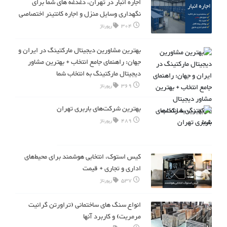
اجاره انبار در تهران، دغدغه های شما برای
نگهداری وسایل منزل و اجاره کانتینر اختصاصی
304
رپورتاژ
بهترین مشاورین دیجیتال مارکتینگ در ایران و
جهان: راهنمای جامع انتخاب + بهترین مشاور
دیجیتال مارکتینگ به انتخاب شما
369
رپورتاژ
بهترین شرکت‌های باربری تهران
489
رپورتاژ
کیس استوک، انتخابی هوشمند برای محیط‌های
اداری و تجاری + قیمت‌
537
رپورتاژ
انواع سنگ های ساختمانی (تراورتن گرانیت
مرمریت) و کاربرد آنها