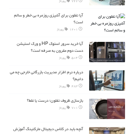
767
رپورتاژ
آیا تفلون برای آشپزی روزمره بی خطر و سالم
است؟
1201
رپورتاژ
آیا خرید سرور استوک HP و ورک استیشن
دست دوم مقرون به صرفه است؟
504
رپورتاژ
درباره نرم افزار مدیریت بازرگانی خارجی چه می
دانیم؟
483
رپورتاژ
بازسازی ظروف تفلون؛ درست یا غلط؟
701
رپورتاژ
آنچه باید در کلاس دیجیتال مارکتینگ آموزش