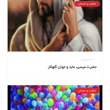
حکایت و داستان
3279
بازدید
حضرت عیسی، عابد و جوان گنهکار
حکایت و داستان