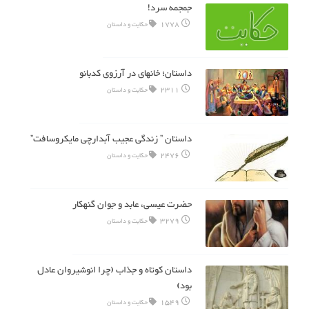
جمجمه سرد!
1778
حکایت و داستان
داستان؛ خانه‎ای در آرزوی کدبانو
2311
حکایت و داستان
داستان ” زندگی عجیب آبدارچی مایکروسافت”
2476
حکایت و داستان
حضرت عیسی، عابد و جوان گنهکار
3279
حکایت و داستان
داستان کوتاه و جذاب (چرا انوشیروان عادل
بود)
1549
حکایت و داستان