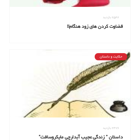
2542
بازدید
قضاوت کردن های زود هنگام!!
حکایت و داستان
2476
بازدید
داستان ” زندگی عجیب آبدارچی مایکروسافت”