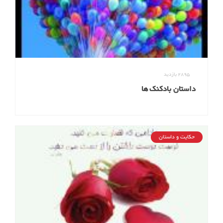
2895
بازدید
داستان بادکنک ها
حکایت و داستان